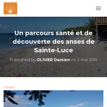
O
U
V
R
I
Un parcours santé et de
R
/
découverte des anses de
F
Sainte-Luce
E
R
M
Published by
OLIVIER Damien
on
2 mai 2019
E
R
L
A
N
A
Tweet
V
I
G
A