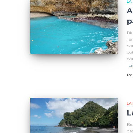
LA
A
p
Bi
Ter
co
cot
co
Li
Pa
LA
L
Bi
dan