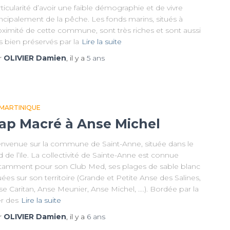
ticularité d’avoir une faible démographie et de vivre
ncipalement de la pêche. Les fonds marins, situés à
oximité de cette commune, sont très riches et sont aussi
s bien préservés par la
Lire la suite
r
OLIVIER Damien
, il y a
5 ans
 MARTINIQUE
ap Macré à Anse Michel
envenue sur la commune de Saint-Anne, située dans le
 de l’ïle. La collectivité de Sainte-Anne est connue
tamment pour son Club Med, ses plages de sable blanc
uées sur son territoire (Grande et Petite Anse des Salines,
e Caritan, Anse Meunier, Anse Michel, ….). Bordée par la
r des
Lire la suite
r
OLIVIER Damien
, il y a
6 ans