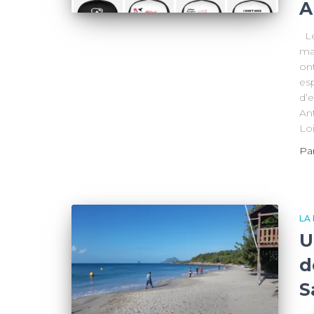
A
Le
ma
ont
es
d’e
Ant
Loi
Pa
LA
U
d
S