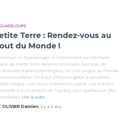
 GUADELOUPE
etite Terre : Rendez-vous au
out du Monde !
envenue en Guadeloupe et notamment sur l’archipel
ique de Petite terre. Réserve protégée, berceau de
mbreuses espèces protégées, ce coin unique au monde
s émerveillera ! .Un bout d’histoire grâce à son phare
blématique, une faune marine incroyable, une barrière
entielle à la protection de l’iguane, voici quelqu’une des
ticularités
Lire la suite
r
OLIVIER Damien
, il y a
2 ans