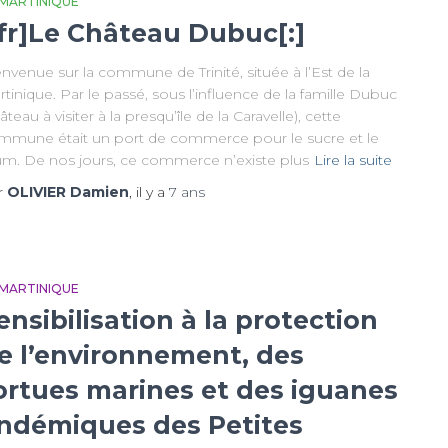
 MARTINIQUE
:fr]Le Château Dubuc[:]
nvenue sur la commune de Trinité, située à l’Est de la
tinique. Par le passé, sous l’influence de la famille Dubuc
âteau à visiter à la presqu’île de la Caravelle), cette
mmune était un port de commerce pour le sucre et le
um. De nos jours, ce commerce n’existe plus
Lire la suite
r
OLIVIER Damien
, il y a
7 ans
 MARTINIQUE
ensibilisation à la protection
e l’environnement, des
ortues marines et des iguanes
ndémiques des Petites