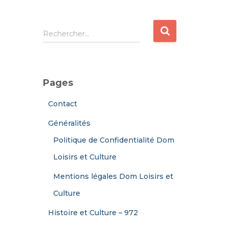
R
Rechercher…
e
c
h
e
Pages
r
c
Contact
h
e
Généralités
r
Politique de Confidentialité Dom
:
Loisirs et Culture
Mentions légales Dom Loisirs et
Culture
Histoire et Culture – 972