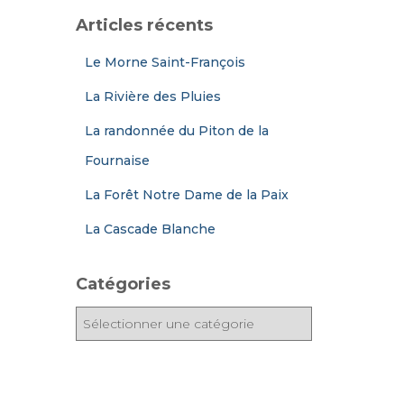
Articles récents
Le Morne Saint-François
La Rivière des Pluies
La randonnée du Piton de la
Fournaise
La Forêt Notre Dame de la Paix
La Cascade Blanche
Catégories
C
a
t
é
g