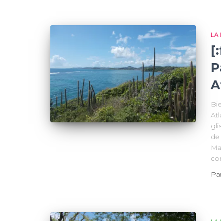
LA
[
P
A
Bi
At
gli
de 
Ma
co
Pa