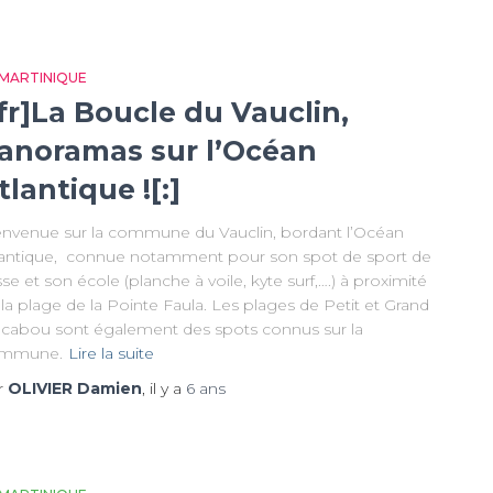
 MARTINIQUE
:fr]La Boucle du Vauclin,
anoramas sur l’Océan
tlantique ![:]
envenue sur la commune du Vauclin, bordant l’Océan
lantique, connue notamment pour son spot de sport de
sse et son école (planche à voile, kyte surf,….) à proximité
la plage de la Pointe Faula. Les plages de Petit et Grand
cabou sont également des spots connus sur la
mmune.
Lire la suite
r
OLIVIER Damien
, il y a
6 ans