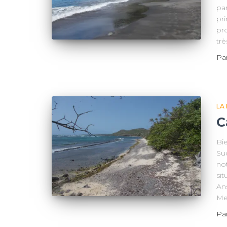
par
pri
pr
trè
Pa
LA
C
Bi
Sud
no
sit
Ans
Me
Pa