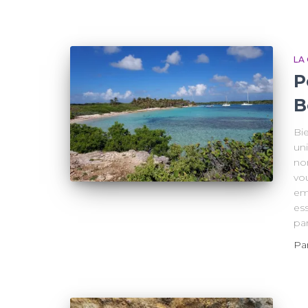
LA
P
B
Bi
un
no
vou
em
ess
par
Pa