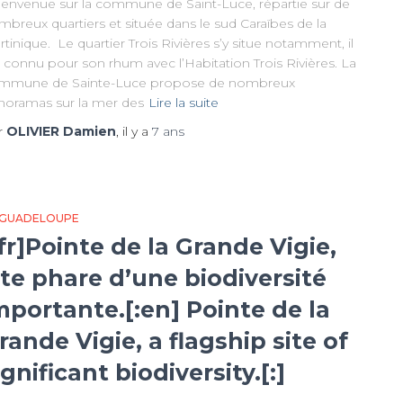
envenue sur la commune de Saint-Luce, répartie sur de
breux quartiers et située dans le sud Caraïbes de la
tinique. Le quartier Trois Rivières s’y situe notamment, il
 connu pour son rhum avec l’Habitation Trois Rivières. La
mmune de Sainte-Luce propose de nombreux
noramas sur la mer des
Lire la suite
r
OLIVIER Damien
, il y a
7 ans
 GUADELOUPE
:fr]Pointe de la Grande Vigie,
ite phare d’une biodiversité
mportante.[:en] Pointe de la
rande Vigie, a flagship site of
ignificant biodiversity.[:]