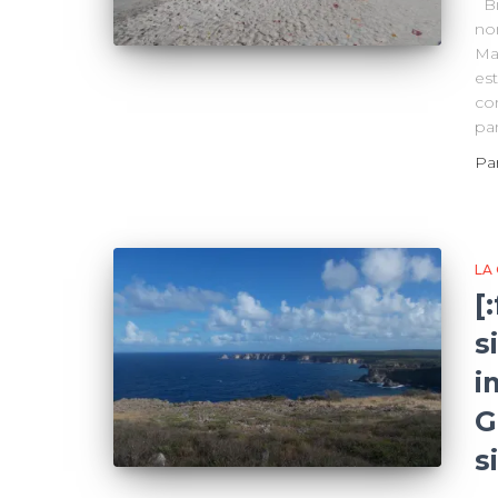
Bi
nom
Mar
est
co
pa
Pa
LA
[
s
i
G
s