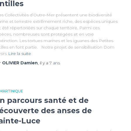
ntilles
s Collectivités d’Outre-Mer présentent une biodiversité
rine et terrestre extrêmement riche, des espèces uniques
 été répertoriées sur chaque territoire. Parmi ces
pèces, nombreuses sont protégées et en voie
xtinction. Les tortues marines et les iguanes des Petites
illes en font partie. Notre projet de sensibilisation Dom
sirs
Lire la suite
r
OLIVIER Damien
, il y a
7 ans
 MARTINIQUE
n parcours santé et de
écouverte des anses de
ainte-Luce