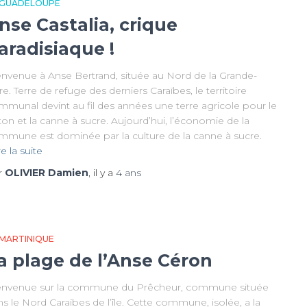
 GUADELOUPE
nse Castalia, crique
aradisiaque !
envenue à Anse Bertrand, située au Nord de la Grande-
re. Terre de refuge des derniers Caraïbes, le territoire
mmunal devint au fil des années une terre agricole pour le
on et la canne à sucre. Aujourd’hui, l’économie de la
mmune est dominée par la culture de la canne à sucre.
re la suite
r
OLIVIER Damien
, il y a
4 ans
 MARTINIQUE
a plage de l’Anse Céron
envenue sur la commune du Prêcheur, commune située
s le Nord Caraïbes de l’île. Cette commune, isolée, a la