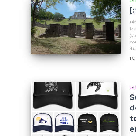
LA
[
Bie
Mar
(ch
co
rh
Pa
LA
S
d
t
e