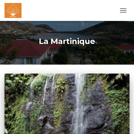
OUVR
LA
NAVI
La Martinique