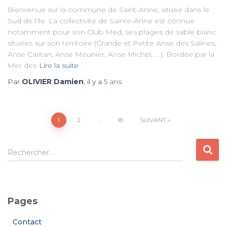
Bienvenue sur la commune de Saint-Anne, située dans le
Sud de l’ïle. La collectivité de Sainte-Anne est connue
notamment pour son Club Med, ses plages de sable blanc
situées sur son territoire (Grande et Petite Anse des Salines,
Anse Caritan, Anse Meunier, Anse Michel, ….). Bordée par la
Mer des
Lire la suite
Par
OLIVIER Damien
, il y a
5 ans
Pagination
1
2
…
18
SUIVANT
des
R
Rechercher…
e
publications
c
h
e
Pages
r
c
Contact
h