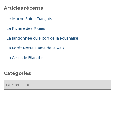
Articles récents
Le Morne Saint-François
La Rivière des Pluies
La randonnée du Piton de la Fournaise
La Forêt Notre Dame de la Paix
La Cascade Blanche
Catégories
C
a
t
é
g
o