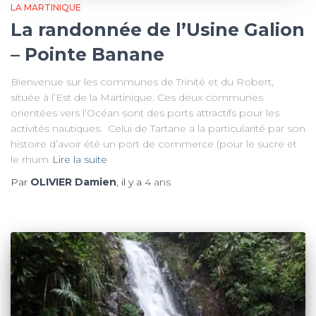
LA MARTINIQUE
La randonnée de l’Usine Galion
– Pointe Banane
Bienvenue sur les communes de Trinité et du Robert,
située à l’Est de la Martinique. Ces deux communes
orientées vers l’Océan sont des ports attractifs pour les
activités nautiques. Celui de Tartane a la particularité par son
histoire d’avoir été un port de commerce (pour le sucre et
le rhum
Lire la suite
Par
OLIVIER Damien
, il y a
4 ans