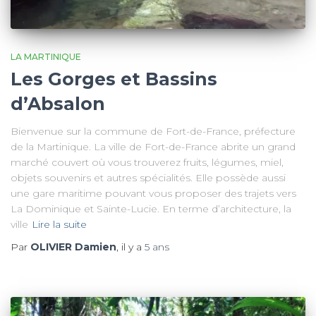
LA MARTINIQUE
Les Gorges et Bassins
d’Absalon
Bienvenue sur la commune de Fort-de-France, préfecture
de la Martinique. La ville de Fort-de-France abrite un grand
marché couvert où vous trouverez fruits, légumes, miel,
objets souvenirs et autres spécialités. Elle possède aussi
une gare maritime pouvant vous proposer des trajets vers
La Dominique et Sainte-Lucie. En terme d’architecture, la
ville
Lire la suite
Par
OLIVIER Damien
, il y a
5 ans