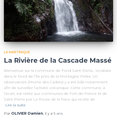
LA MARTINIQUE
La Rivière de la Cascade Massé
Bienvenue sur la commune de Fond Saint-Denis, localisée
dans le Nord de l’Île près de la Montagne Pelée. Un
observatoire (Morne des Cadets) y a été bâti notamment
afin de surveiller l’activité volcanique. Cette commune, à
l’écart, est reliée aux communes de Fort-de-France et de
Saint-Pierre par La Route de la Trace qui recèle de
Lire la suite
Par
OLIVIER Damien
, il y a
5 ans