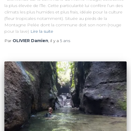
la plus élevée de l’île. Cette particularité lui confère l’un des
climats les plus humides et plus frais, idéale pour la culture
(fleur tropicales notamment). Située au pieds de la
Montagne Pelée dont la commune doit son nom (rouge
pour la lave)
Lire la suite
Par
OLIVIER Damien
, il y a
5 ans