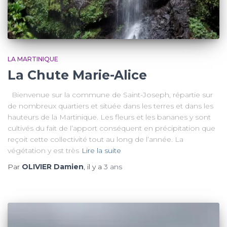
LA MARTINIQUE
La Chute Marie-Alice
Bienvenue sur la commune de Saint-Joseph, répartie sur
de nombreux quartiers et située dans les terres et dans les
hauteurs de la Martinique. Les fleurs et les bananes y sont
cultivés du fait de l’apport conséquent en précipitation que
reçoit cette collectivité tout au long de l’année. La
végétation y est très
Lire la suite
Par
OLIVIER Damien
, il y a
3 ans