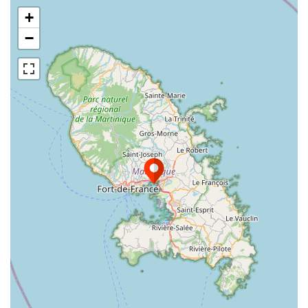
T
I
+
O
−
N