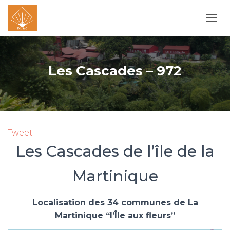
O
U
V
R
I
Les Cascades – 972
R
/
F
E
R
M
Tweet
E
R
Les Cascades de l’île de la
L
A
Martinique
N
A
V
I
Localisation des 34 communes de La
G
Martinique “l’Île aux fleurs”
A