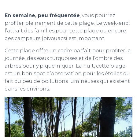
En semaine, peu fréquentée
, vous pourrez
profiter pleinement de cette plage. Le week-end,
l’attrait des familles pour cette plage ou encore
des campeurs (bivouacs) est important.
Cette plage offre un cadre parfait pour profiter la
journée, des eaux turquoises et de l’ombre des
arbres pour y pique-niquer. La nuit, cette plage
est un bon spot d’observation pour les étoiles du
fait du peu de pollutions lumineuses qui existent
dans les environs.