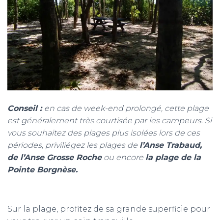
Conseil :
en cas de week-end prolongé, cette plage
est généralement très courtisée par les campeurs. Si
vous souhaitez des plages plus isolées lors de ces
périodes, priviliégez les plages de
l’Anse Trabaud,
de l’Anse Grosse Roche
ou encore
la plage de la
Pointe Borgnèse.
Sur la plage, profitez de sa grande superficie pour