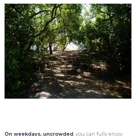
On weekdays, uncrowded
, you can fully enjoy