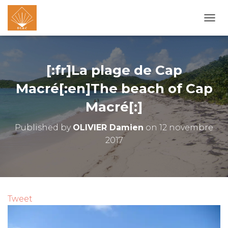
O
U
V
R
I
[:fr]La plage de Cap
R
/
Macré[:en]The beach of Cap
F
Macré[:]
E
R
M
Published by
OLIVIER Damien
on
12 novembre
E
2017
R
L
A
N
A
V
Tweet
I
G
A