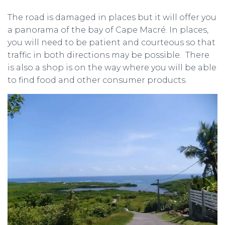
The road is damaged in places but it will offer you
a panorama of the bay of Cape Macré. In places,
you will need to be patient and courteous so that
traffic in both directions may be possible. There
is also a shop is on the way where you will be able
to find food and other consumer products.