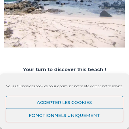
Your turn to discover this beach !
Nous utilisons des cookies pour optimiser notre site web et notre service.
,Tips:
ACCEPTER LES COOKIES
Ø Ø Circulation
in Martinique:
During the
weeks you will encounter many traffic jams
FONCTIONNELS UNIQUEMENT
from 7 a.m. to 9. 30 a.m. in the industrial and