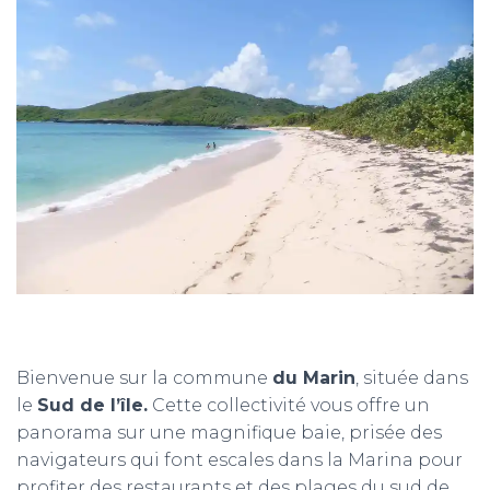
T
I
O
N
Bienvenue sur la commune
du Marin
, située dans
le
Sud de l’île.
Cette collectivité vous offre un
panorama sur une magnifique baie, prisée des
navigateurs qui font escales dans la Marina pour
profiter des restaurants et des plages du sud de