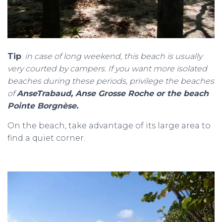
Tip
:
in case of long weekend, this beach is usually
very courted by campers. If you want more isolated
beaches during these periods, privilege the beaches
of
AnseTrabaud, Anse Grosse Roche or the beach
Pointe Borgnèse.
On the beach, take advantage of its large area to
find a quiet corner.