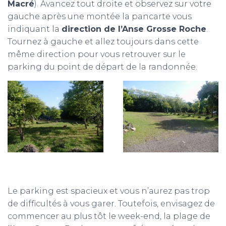
Macré
). Avancez tout droite et observez sur votre
gauche après une montée la pancarte vous
indiquant la
direction de l’Anse Grosse Roche
.
Tournez à gauche et allez toujours dans cette
même direction pour vous retrouver sur le
parking du point de départ de la randonnée.
Le parking est spacieux et vous n’aurez pas trop
de difficultés à vous garer. Toutefois, envisagez de
commencer au plus tôt le week-end, la plage de