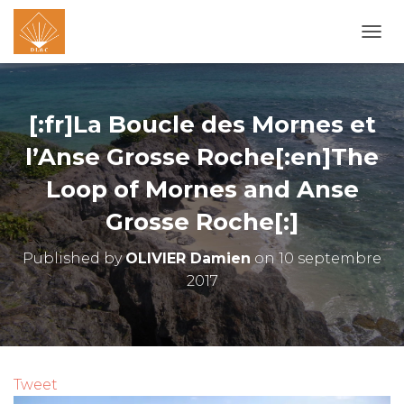
O
U
V
R
I
[:fr]La Boucle des Mornes et
R
/
l’Anse Grosse Roche[:en]The
F
Loop of Mornes and Anse
E
R
Grosse Roche[:]
M
E
R
Published by
OLIVIER Damien
on
10 septembre
L
2017
A
N
A
V
I
G
Tweet
A