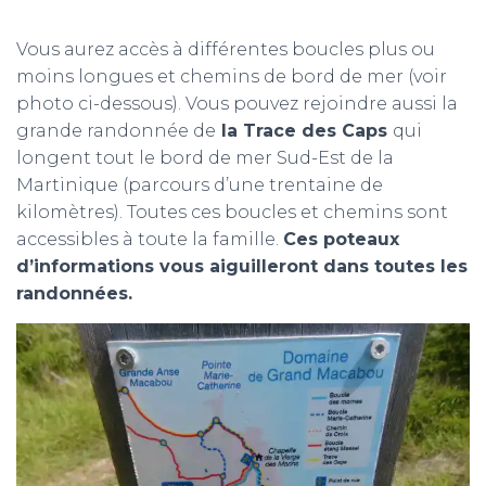
Vous aurez accès à différentes boucles plus ou
moins longues et chemins de bord de mer (voir
photo ci-dessous). Vous pouvez rejoindre aussi la
grande randonnée de
la Trace des Caps
qui
longent tout le bord de mer Sud-Est de la
Martinique (parcours d’une trentaine de
kilomètres). Toutes ces boucles et chemins sont
accessibles à toute la famille.
Ces poteaux
d’informations vous aiguilleront dans toutes les
randonnées.