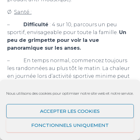
Ø
Santé :
–
Difficulté
: 4 sur 10, parcours un peu
sportif, envisageable pour toute la famille.
Un
peu de grimpette pour voir la vue
panoramique sur les anses.
– En temps normal, commencez toujours
les randonnées au plus tôt le matin. La chaleur
en journée lors d’activité sportive minime peut
devenir assez étouffante.
Cette randonnée est
en plein soleil sur la majorité de son parcours.
Nous utilisons des cookies pour optimiser notre site web et notre service.
– Y aller à son rythme et prévoir le temps
ACCEPTER LES COOKIES
qu’il vous faudra en fonction de votre condition
physique.
FONCTIONNELS UNIQUEMENT
–
Le plus important
, toujours une bouteille