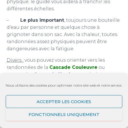
physique. le guide vous aidera à franchir les
différentes échelles.
–
Le plus important
, toujours une bouteille
d’eau par personne et quelque chose à
grignoter dans son sac. Avec la chaleur, toutes
randonnées assez physiques peuvent être
dangereuses avec la fatigue.
Divers :
vous pouvez vous orienter vers les
randonnées de la
Cascade Couleuvre
ou
encore des
Anses du Nord
et vous baigner sur
l’Anse Céron
.
Vous pouvez également visiter à
Nous utilisons des cookies pour optimiser notre site web et notre service.
proximité
l’Habitation Céron
(visite payante)
.
Sur le retour, n’hésitez pas à vous arrêtez à la
ACCEPTER LES COOKIES
plage du Carbet
pour profiter du coucher de
soleil ou encore du glacier situé dans le bourg.
FONCTIONNELS UNIQUEMENT
N’hésitez pas à poster vos commentaires ou nous