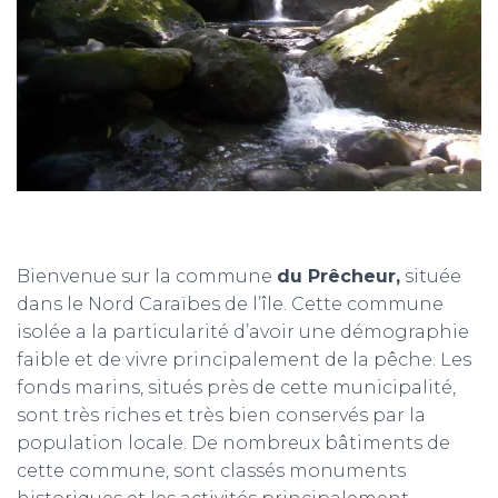
T
I
O
N
Bienvenue sur la commune
du Prêcheur,
située
dans le Nord Caraïbes de l’île. Cette commune
isolée a la particularité d’avoir une démographie
faible et de vivre principalement de la pêche. Les
fonds marins, situés près de cette municipalité,
sont très riches et très bien conservés par la
population locale. De nombreux bâtiments de
cette commune, sont classés monuments