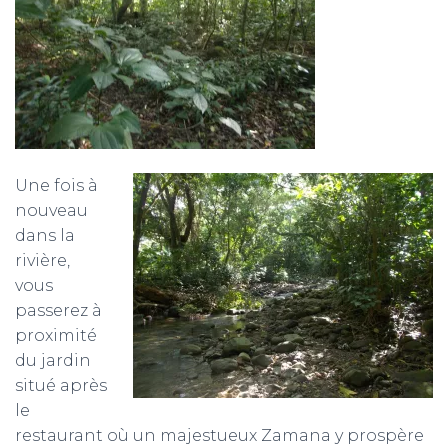
Une fois à
nouveau
dans la
rivière,
vous
passerez à
proximité
du jardin
situé après
le
restaurant où un majestueux Zamana y prospère