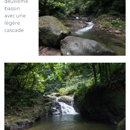
deuxième
bassin
avec une
légère
cascade.