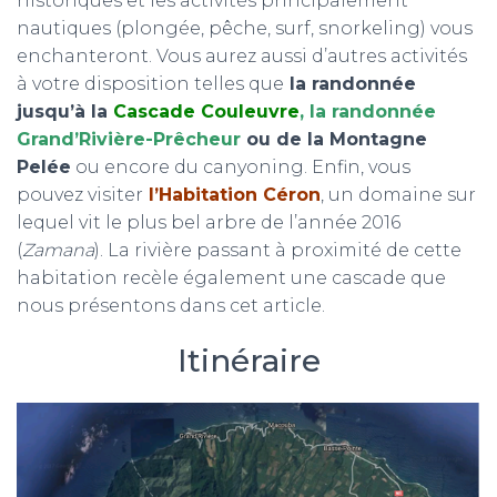
historiques et les activités principalement
nautiques (plongée, pêche, surf, snorkeling) vous
enchanteront. Vous aurez aussi d’autres activités
à votre disposition telles que
la randonnée
jusqu’à la
Cascade Couleuvre
,
la randonnée
Grand’Rivière-Prêcheur
ou de la Montagne
Pelée
ou encore du canyoning. Enfin, vous
pouvez visiter
l’Habitation Céron
, un domaine sur
lequel vit le plus bel arbre de l’année 2016
(
Zamana
). La rivière passant à proximité de cette
habitation recèle également une cascade que
nous présentons dans cet article.
Itinéraire