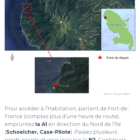
Pour accéder à l’Habitation, partant de Fort-de-
France (comptez plus d’une heure de route),
empruntez
la A1
en direction du Nord de l’île
(
Schoelcher, Case-Pilote
). Passez plusieurs
ronds-points et vous voici sur la
N2
.
Continuez