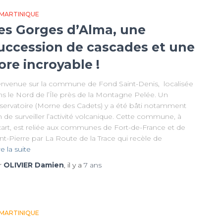
 MARTINIQUE
es Gorges d’Alma, une
uccession de cascades et une
lore incroyable !
envenue sur la commune de Fond Saint-Denis, localisée
ns le Nord de l’Île près de la Montagne Pelée. Un
servatoire (Morne des Cadets) y a été bâti notamment
n de surveiller l’activité volcanique. Cette commune, à
écart, est reliée aux communes de Fort-de-France et de
nt-Pierre par La Route de la Trace qui recèle de
re la suite
r
OLIVIER Damien
, il y a
7 ans
 MARTINIQUE