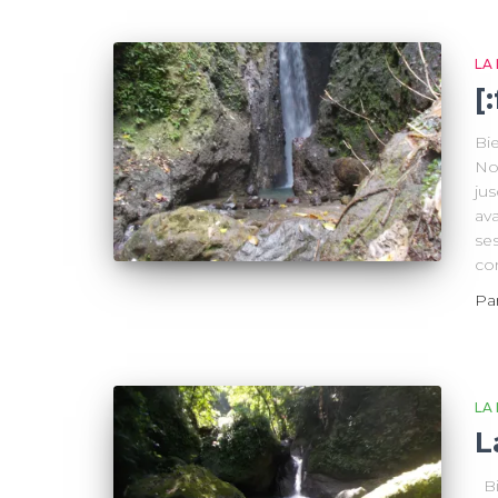
LA
[
Bi
Nor
jus
ava
se
co
Pa
LA
L
Bi