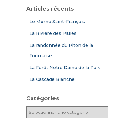
Articles récents
Le Morne Saint-François
La Rivière des Pluies
La randonnée du Piton de la
Fournaise
La Forêt Notre Dame de la Paix
La Cascade Blanche
Catégories
C
a
t
é
g