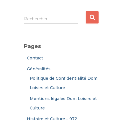
R
Rechercher…
e
c
h
e
Pages
r
c
Contact
h
e
Généralités
r
Politique de Confidentialité Dom
:
Loisirs et Culture
Mentions légales Dom Loisirs et
Culture
Histoire et Culture – 972