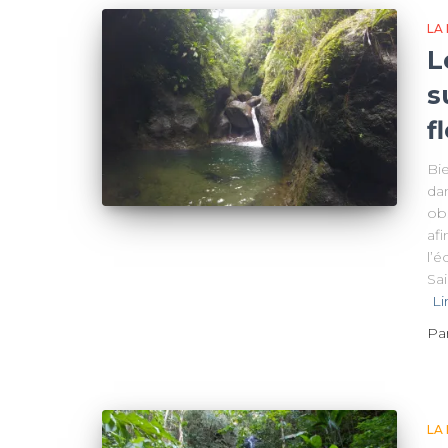
LA
L
s
f
Bi
da
ob
afi
l’
Sai
Li
Pa
LA