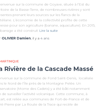
envenue sur la commune de Goyave, située à l’Est du
ritoire de la Basse-Terre, de nombreuses rivières y sont
sentes prenant leurs sources sur les flancs de la
éliane. L’économie de la collectivité profite de cette
hesse pour son agriculture (banane, aquaculture). En 2015,
barrage a été construit
Lire la suite
r
OLIVIER Damien
, il y a
4 ans
 MARTINIQUE
a Rivière de la Cascade Massé
envenue sur la commune de Fond Saint-Denis, localisée
ns le Nord de l’Île près de la Montagne Pelée. Un
servatoire (Morne des Cadets) y a été bâti notamment
n de surveiller l’activité volcanique. Cette commune, à
écart, est reliée aux communes de Fort-de-France et de
nt-Pierre par La Route de la Trace qui recèle de