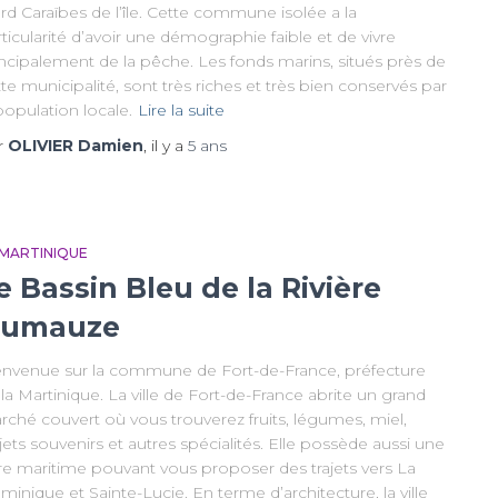
d Caraïbes de l’île. Cette commune isolée a la
ticularité d’avoir une démographie faible et de vivre
incipalement de la pêche. Les fonds marins, situés près de
te municipalité, sont très riches et très bien conservés par
population locale.
Lire la suite
r
OLIVIER Damien
, il y a
5 ans
 MARTINIQUE
e Bassin Bleu de la Rivière
umauze
envenue sur la commune de Fort-de-France, préfecture
la Martinique. La ville de Fort-de-France abrite un grand
rché couvert où vous trouverez fruits, légumes, miel,
ets souvenirs et autres spécialités. Elle possède aussi une
re maritime pouvant vous proposer des trajets vers La
inique et Sainte-Lucie. En terme d’architecture, la ville