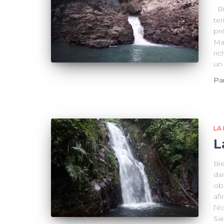
Bi
ter
pré
Mat
ric
un 
Pa
LA
L
Bi
da
ob
afi
l’
Sai