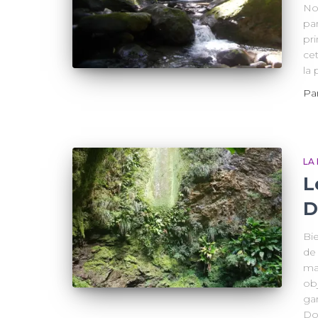
Nor
par
pr
cet
la 
Pa
LA
L
D
Bi
de 
ma
obj
ga
Dom