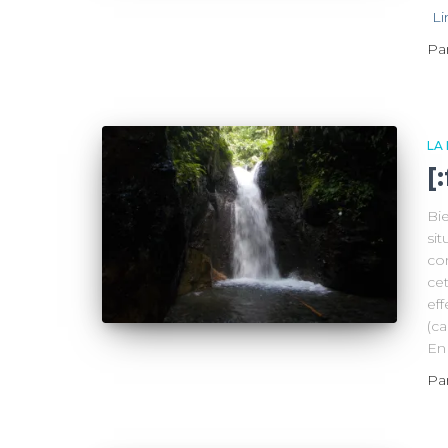
Li
Pa
LA
[
Bi
sit
co
ce
eff
(c
En 
Pa