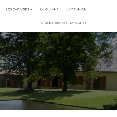
LES CARAÏBES
LA GUYANE
LA RÉUNION
L’ÎLE DE BEAUTÉ : LA CORSE