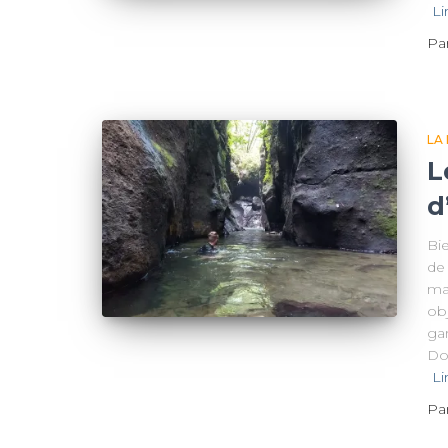
Li
Pa
LA
L
d
Bi
de 
ma
obj
ga
Dom
Li
Pa