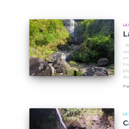
LA
L
Bi
ce
em
fo
ple
Bou
Pa
LA
C