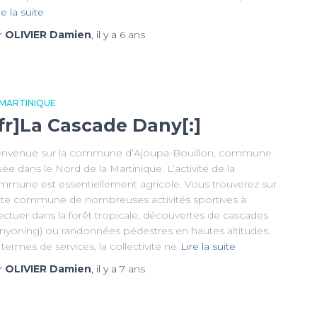
re la suite
r
OLIVIER Damien
, il y a
6 ans
 MARTINIQUE
:fr]La Cascade Dany[:]
envenue sur la commune d’Ajoupa-Bouillon, commune
uée dans le Nord de la Martinique. L’activité de la
mmune est essentiellement agricole. Vous trouverez sur
tte commune de nombreuses activités sportives à
ectuer dans la forêt tropicale, découvertes de cascades
anyoning) ou randonnées pédestres en hautes altitudes.
termes de services, la collectivité ne
Lire la suite
r
OLIVIER Damien
, il y a
7 ans