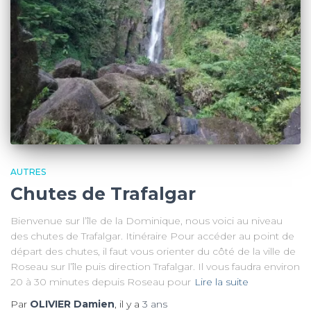
AUTRES
Chutes de Trafalgar
Bienvenue sur l’île de la Dominique, nous voici au niveau
des chutes de Trafalgar. Itinéraire Pour accéder au point de
départ des chutes, il faut vous orienter du côté de la ville de
Roseau sur l’île puis direction Trafalgar. Il vous faudra environ
20 à 30 minutes depuis Roseau pour
Lire la suite
Par
OLIVIER Damien
, il y a
3 ans