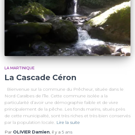
LA MARTINIQUE
La Cascade Céron
Bienvenue sur la commune du Prêcheur, située dans le
Nord Caraïbes de l’île. Cette commune isolée a la
particularité d’avoir une démographie faible et de vivre
principalement de la pêche. Les fonds marins, situés près
de cette municipalité, sont très riches et très bien conservés
par la population locale.
Lire la suite
Par
OLIVIER Damien
, il y a
5 ans