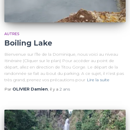
AUTRES
Boiling Lake
Bienvenue sur l’île de la Dominique, nous voici au niveau
Itinéraire (Cliquer sur le plan) Pour accéder au point de
départ, allez en direction de Titou Gorge. Le départ de la
randonnée se fait au bout du parking. A ce sujet, il n’est pas
très grand, prenez vos précautions pour
Lire la suite
Par
OLIVIER Damien
, il y a
2 ans