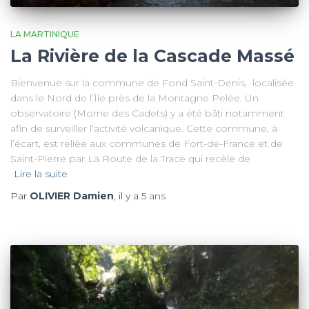
LA MARTINIQUE
La Rivière de la Cascade Massé
Bienvenue sur la commune de Fond Saint-Denis, localisée
dans le Nord de l’Île près de la Montagne Pelée. Un
observatoire (Morne des Cadets) y a été bâti notamment
afin de surveiller l’activité volcanique. Cette commune, à
l’écart, est reliée aux communes de Fort-de-France et de
Saint-Pierre par La Route de la Trace qui recèle de
Lire la suite
Par
OLIVIER Damien
, il y a
5 ans