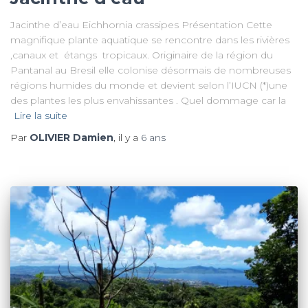
Jacinthe d’eau Eichhornia crassipes Présentation Cette
magnifique plante aquatique se rencontre dans les rivières
,canaux et étangs tropicaux. Originaire de la région du
Pantanal au Bresil elle colonise désormais de nombreuses
régions humides du monde et devient selon l’IUCN (*)une
des plantes les plus envahissantes . Quel dommage car la
Lire la suite
Par
OLIVIER Damien
, il y a
6 ans