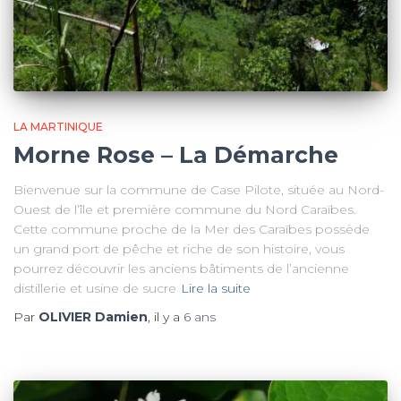
LA MARTINIQUE
Morne Rose – La Démarche
Bienvenue sur la commune de Case Pilote, située au Nord-
Ouest de l’île et première commune du Nord Caraïbes.
Cette commune proche de la Mer des Caraïbes possède
un grand port de pêche et riche de son histoire, vous
pourrez découvrir les anciens bâtiments de l’ancienne
distillerie et usine de sucre
Lire la suite
Par
OLIVIER Damien
, il y a
6 ans