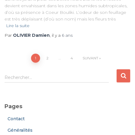
devient envahissant dans les zones humides subtropicales,
d’où sa présence à Coeur Bouliki. L’odeur de son feuillage
est très déplaisant (d’où son nom) mais les fleurs très
Lire la suite
Par
OLIVIER Damien
, il y a
6 ans
Pagination
1
2
…
4
SUIVANT
des
R
Rechercher…
e
publications
c
h
e
Pages
r
c
Contact
h
e
Généralités
r