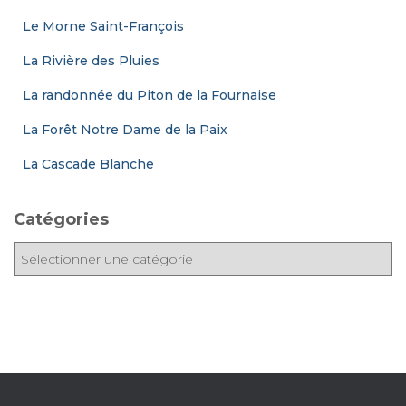
Le Morne Saint-François
La Rivière des Pluies
La randonnée du Piton de la Fournaise
La Forêt Notre Dame de la Paix
La Cascade Blanche
Catégories
C
a
t
é
g
o
r
i