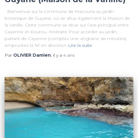
Bienvenue sur la commune de Macouria au jardin
botanique de Guyane, où se situe également la Maison de
la Vanille. Cette commune se situe sur l’axe principal entre
Cayenne et Kourou. Itinéraire Pour accéder au jardin,
partant de Cayenne (comptez une vingtaine de minutes),
empruntez la N1 en direction
Lire la suite
Par
OLIVIER Damien
, il y a
4 ans