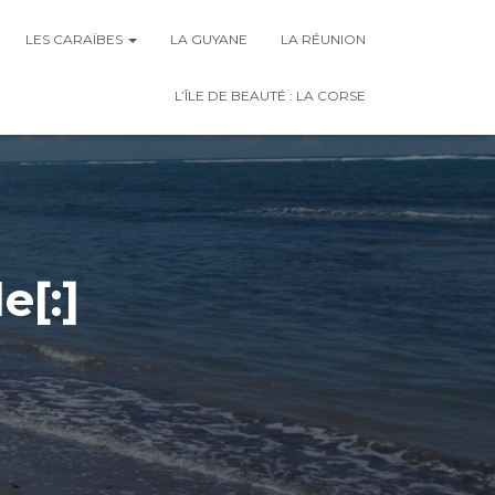
LES CARAÏBES
LA GUYANE
LA RÉUNION
L’ÎLE DE BEAUTÉ : LA CORSE
e[:]