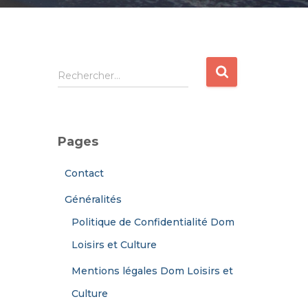
R
Rechercher…
e
c
h
e
Pages
r
c
Contact
h
e
Généralités
r
Politique de Confidentialité Dom
:
Loisirs et Culture
Mentions légales Dom Loisirs et
Culture