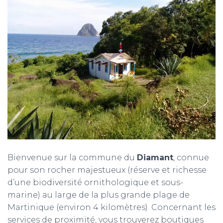
T
I
O
N
Bienvenue sur la commune du
Diamant
, connue
pour son rocher majestueux (réserve et richesse
d’une biodiversité ornithologique et sous-
marine) au large de la plus grande plage de
Martinique (environ 4 kilomètres). Concernant les
services de proximité, vous trouverez boutiques