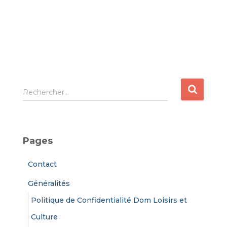
R
Rechercher…
e
c
h
e
Pages
r
c
Contact
h
e
Généralités
r
Politique de Confidentialité Dom Loisirs et
:
Culture