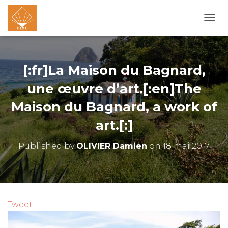
O
U
V
R
I
[:fr]La Maison du Bagnard,
R
/
une œuvre d’art.[:en]The
F
Maison du Bagnard, a work of
E
R
art.[:]
M
E
R
Published by
OLIVIER Damien
on
18 mai 2017
L
A
N
A
V
I
Tweet
G
A