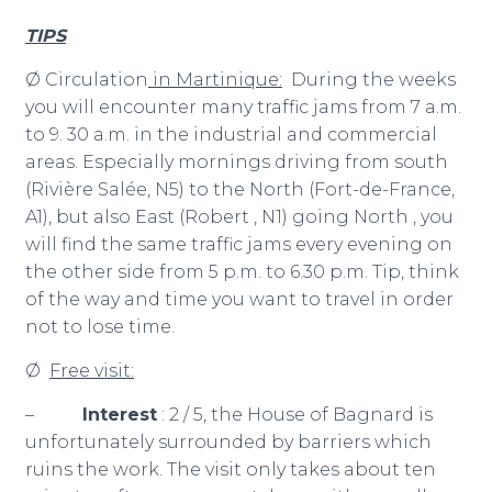
TIPS
Ø Circulation
in Martinique:
During the weeks
you will encounter many traffic jams from 7 a.m.
to 9. 30 a.m. in the industrial and commercial
areas. Especially mornings driving from south
(Rivière Salée, N5) to the North (Fort-de-France,
A1), but also East (Robert , N1) going North , you
will find the same traffic jams every evening on
the other side from 5 p.m. to 6.30 p.m. Tip, think
of the way and time you want to travel in order
not to lose time.
Ø
Free visit:
–
Interest
: 2 / 5, the House of Bagnard is
unfortunately surrounded by barriers which
ruins the work. The visit only takes about ten