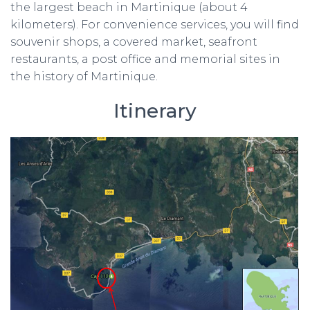
the largest beach in Martinique (about 4
kilometers). For convenience services, you will find
souvenir shops, a covered market, seafront
restaurants, a post office and memorial sites in
the history of Martinique.
Itinerary