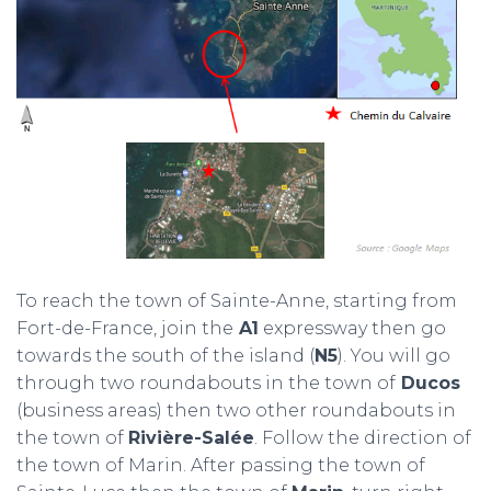
To reach the town of Sainte-Anne, starting from
Fort-de-France, join the
A1
expressway then go
towards the south of the island (
N5
). You will go
through two roundabouts in the town of
Ducos
(business areas) then two other roundabouts in
the town of
Rivière-Salée
. Follow the direction of
the town of Marin. After passing the town of