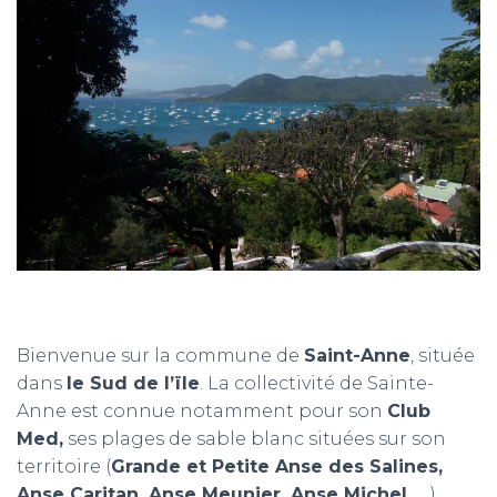
T
I
O
N
Bienvenue sur la commune de
Saint-Anne
, située
dans
le Sud de l’ïle
. La collectivité de Sainte-
Anne est connue notamment pour son
Club
Med,
ses plages de sable blanc situées sur son
territoire (
Grande et Petite Anse des Salines,
Anse Caritan, Anse Meunier, Anse Michel
, ….).