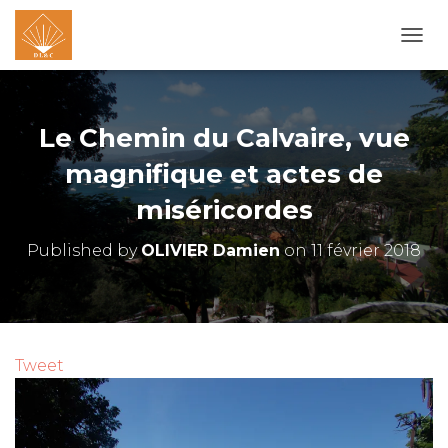
O
U
V
R
I
Le Chemin du Calvaire, vue
R
/
magnifique et actes de
F
miséricordes
E
R
M
Published by
OLIVIER Damien
on
11 février 2018
E
R
L
A
N
A
Tweet
V
I
G
A