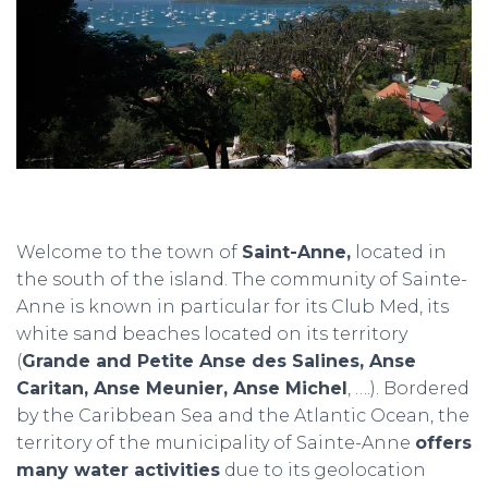
Welcome to the town of
Saint-Anne,
located in
the south of the island. The community of Sainte-
Anne is known in particular for its Club Med, its
white sand beaches located on its territory
(
Grande and Petite Anse des Salines, Anse
Caritan, Anse Meunier, Anse Michel
, ….). Bordered
by the Caribbean Sea and the Atlantic Ocean, the
territory of the municipality of Sainte-Anne
offers
many water activities
due to its geolocation