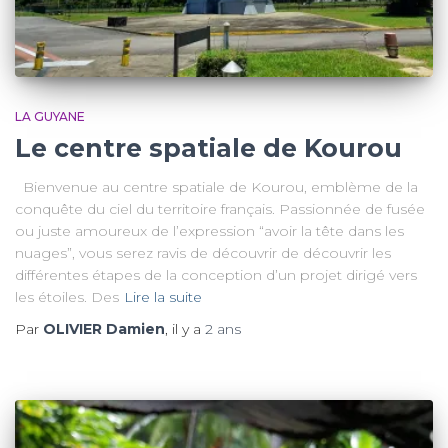
LA GUYANE
Le centre spatiale de Kourou
Bienvenue au centre spatiale de Kourou, emblème de la
conquête du ciel du territoire français. Passionnée de fusée
ou juste amoureux de l’expression “avoir la tête dans les
nuages”, vous serez ravis de découvrir de découvrir les
différentes étapes de la conception d’un projet dirigé vers
les étoiles. Des
Lire la suite
Par
OLIVIER Damien
, il y a
2 ans