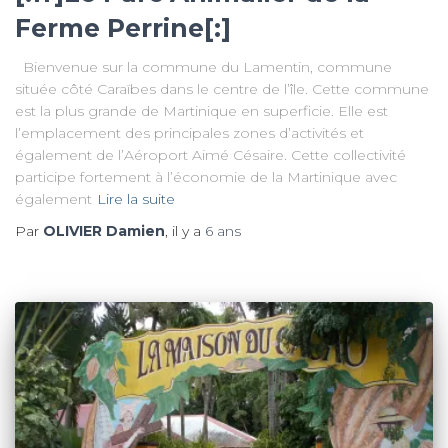
Ferme Perrine[:]
Bienvenue sur la commune du Lamentin, commune
située côté Caraïbes dans le centre de l’île. Cette commune
est la plus grande de Martinique en superficie. Elle est
l’emplacement des principales zones d’activités et
également de l’Aéroport Aimé Césaire. Cette collectivité
participe fortement à l’économie de la Martinique avec
également
Lire la suite
Par
OLIVIER Damien
, il y a
6 ans