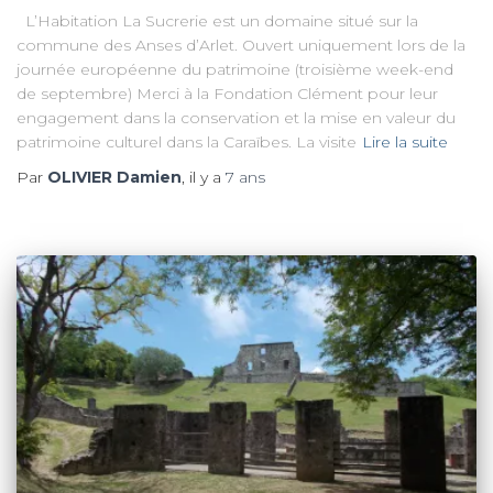
L’Habitation La Sucrerie est un domaine situé sur la
commune des Anses d’Arlet. Ouvert uniquement lors de la
journée européenne du patrimoine (troisième week-end
de septembre) Merci à la Fondation Clément pour leur
engagement dans la conservation et la mise en valeur du
patrimoine culturel dans la Caraïbes. La visite
Lire la suite
Par
OLIVIER Damien
, il y a
7 ans