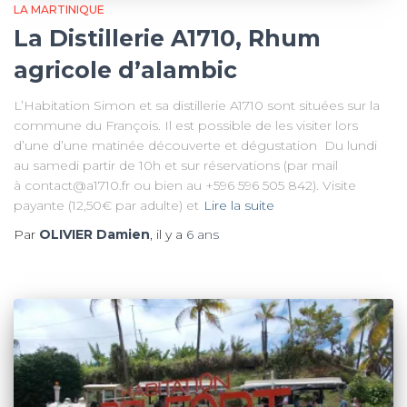
LA MARTINIQUE
La Distillerie A1710, Rhum
agricole d’alambic
L’Habitation Simon et sa distillerie A1710 sont situées sur la
commune du François. Il est possible de les visiter lors
d’une d’une matinée découverte et dégustation Du lundi
au samedi partir de 10h et sur réservations (par mail
à contact@a1710.fr ou bien au +596 596 505 842). Visite
payante (12,50€ par adulte) et
Lire la suite
Par
OLIVIER Damien
, il y a
6 ans