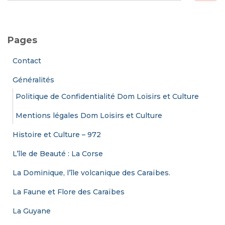
publications
c
h
e
Pages
r
c
Contact
h
e
Généralités
r
Politique de Confidentialité Dom Loisirs et Culture
:
Mentions légales Dom Loisirs et Culture
Histoire et Culture – 972
L’île de Beauté : La Corse
La Dominique, l’île volcanique des Caraïbes.
La Faune et Flore des Caraïbes
La Guyane