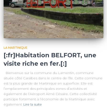
LA MARTINIQUE
[:fr]Habitation BELFORT, une
visite riche en fer.[:]
Bienvenue sur la commune du Lamentin, commune
située côté Caraïbes dans le centre de l’île. Cette commune
est la plus grande de Martinique en superficie. Elle est
l’emplacement des principales zones d’activités et
également de l’Aéroport Aimé Césaire. Cette collectivité
participe fortement à l’économie de la Martinique avec
également
Lire la suite