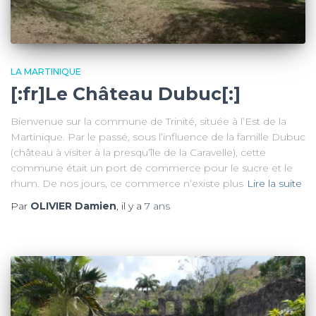
LA MARTINIQUE
[:fr]Le Château Dubuc[:]
Bienvenue sur la commune de Trinité, située à l’Est de la
Martinique. Par le passé, sous l’influence de la famille Dubuc
(château à visiter à la presqu’île de la Caravelle), cette
commune était un port de commerce pour le sucre et le
rhum. De nos jours, ce commerce n’existe plus
Lire la suite
Par
OLIVIER Damien
, il y a
7 ans