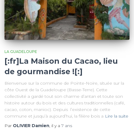
LA GUADELOUPE
[:fr]La Maison du Cacao, lieu
de gourmandise ![:]
Bienvenue sur la commune de Pointe-Noire, située sur la
côte Ouest de la Guadeloupe (Basse-Terre). Cette
collectivité a gardé tout son charme d’antan et toute son
histoire autour du bois et des cultures traditionnelles (café,
cacao, coton, manioc). Depuis l’existence de cette
commune et jusqu’à aujourd’hui, la filière bois a
Lire la suite
Par
OLIVIER Damien
, il y a
7 ans