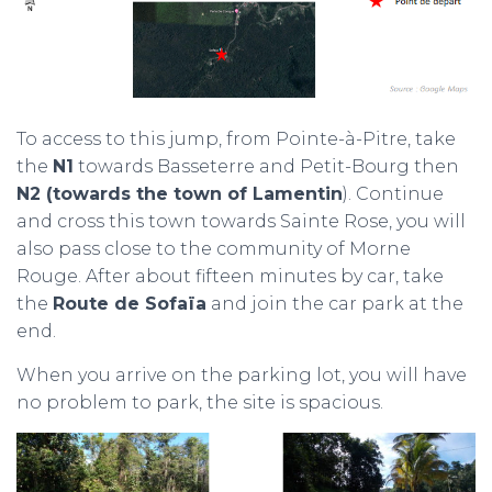
To access to this jump, from Pointe-à-Pitre, take
the
N1
towards Basseterre and Petit-Bourg then
N2 (towards the town of Lamentin
). Continue
and cross this town towards Sainte Rose, you will
also pass close to the community of Morne
Rouge. After about fifteen minutes by car, take
the
Route de Sofaïa
and join the car park at the
end.
When you arrive on the parking lot, you will have
no problem to park, the site is spacious.