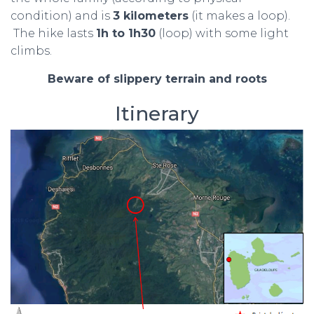
condition) and is
3 kilometers
(it makes a loop).
The hike lasts
1h to 1h30
(loop) with some light
climbs.
Beware of slippery terrain and roots
Itinerary