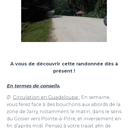
A vous de découvrir cette randonnée dès à
présent !
En termes de conseils,
Ø
Circulation en Guadeloupe :
En semaine,
vous ferez face à des bouchons aux abords de la
zone de Jarry, notamment le matin, dans le sens
du Gosier vers Pointe-à-Pitre, et inversement en
fin d’après midi. Pensez à votre trajet afin de