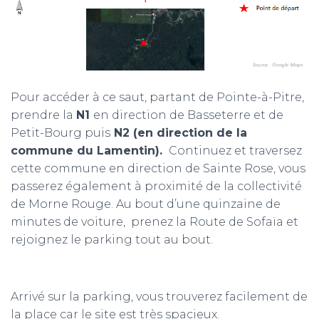
Pour accéder à ce saut,
partant de Pointe-à-Pitre,
prendre la
N1
en direction de Basseterre et de
Petit-Bourg puis
N2 (en direction de la
commune du Lamentin).
Continuez et traversez
cette commune en direction de Sainte Rose, vous
passerez également à proximité de la collectivité
de Morne Rouge. Au bout d’une quinzaine de
minutes de voiture, prenez la Route de Sofaïa et
rejoignez le parking tout au bout.
Arrivé sur la parking, vous trouverez facilement de
la place car le site est très spacieux.