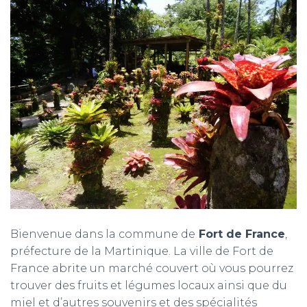
T
I
O
N
Bienvenue dans la commune de
Fort de France
,
préfecture de la Martinique. La ville de Fort de
France abrite un marché couvert où vous pourrez
trouver des fruits et légumes locaux ainsi que du
miel et d’autres souvenirs et des spécialités