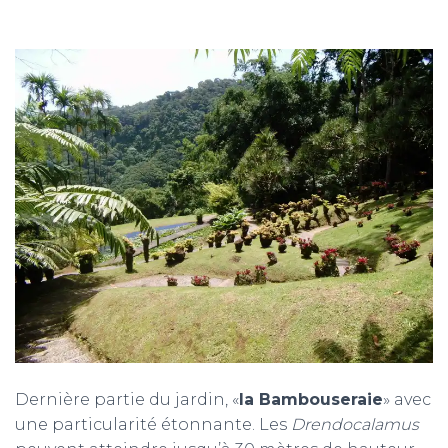
Dernière partie du jardin, «
la Bambouseraie
» avec
une particularité étonnante. Les
Drendocalamus