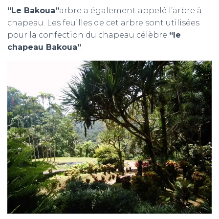
“Le Bakoua”
arbre a également appelé l’arbre à
chapeau. Les feuilles de cet arbre sont utilisées
pour la confection du chapeau célèbre
“le
chapeau Bakoua”
.