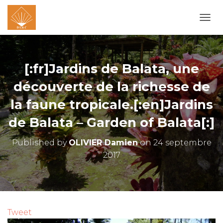
O
U
V
R
I
[:fr]Jardins de Balata, une
R
/
découverte de la richesse de
F
la faune tropicale.[:en]Jardins
E
R
de Balata – Garden of Balata[:]
M
E
R
Published by
OLIVIER Damien
on
24 septembre
L
2017
A
N
A
V
I
G
Tweet
A