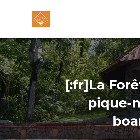
[:fr]La For
pique-n
boa