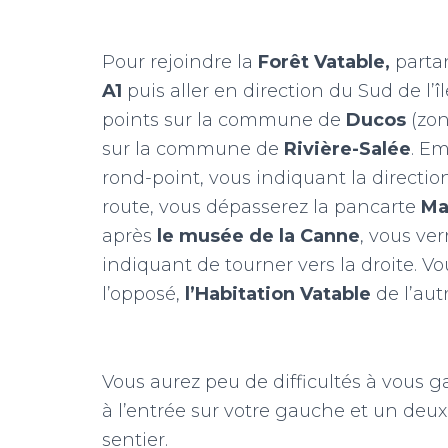
Pour rejoindre la
Forêt Vatable,
partan
A1
puis aller en direction du Sud de l’îl
points sur la commune de
Ducos
(zon
sur la commune de
Rivière-Salée
. Em
rond-point, vous indiquant la directio
route, vous dépasserez la pancarte
Ma
après
le musée de la Canne
, vous ver
indiquant de tourner vers la droite. V
l’opposé,
l’Habitation Vatable
de l’aut
Vous aurez peu de difficultés à vous g
à l’entrée sur votre gauche et un deux
sentier.