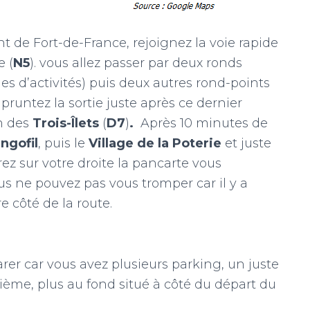
t de Fort-de-France, rejoignez la voie rapide
e (
N5
). vous allez passer par deux ronds
es d’activités) puis deux autres rond-points
pruntez la sortie juste après ce dernier
n des
Trois-Îlets
(
D7
)
.
Après 10 minutes de
ngofil
, puis le
Village de la Poterie
et juste
rez sur votre droite la pancarte vous
ous ne pouvez pas vous tromper car il y a
re côté de la route.
arer car vous avez plusieurs parking, un juste
ième, plus au fond situé à côté du départ du