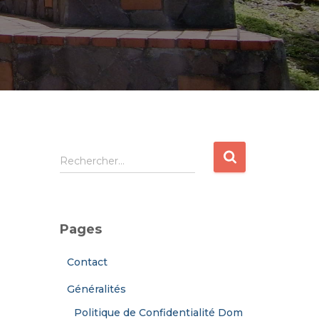
R
Rechercher…
e
c
h
e
Pages
r
c
Contact
h
e
Généralités
r
Politique de Confidentialité Dom