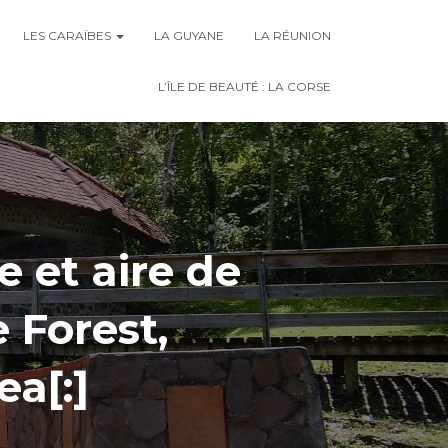
LES CARAÏBES
LA GUYANE
LA RÉUNION
L’ÎLE DE BEAUTÉ : LA CORSE
e et aire de
 Forest,
a[:]