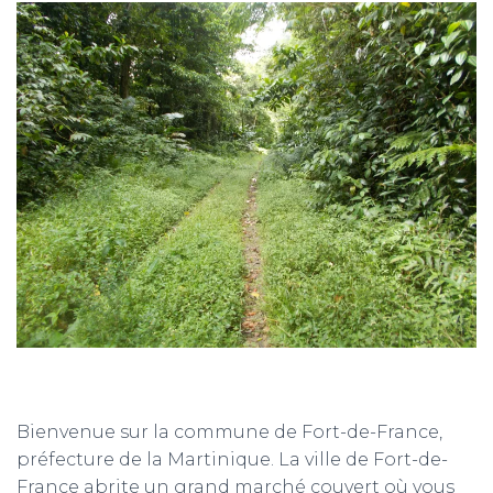
T
I
O
N
Bienvenue sur la commune de Fort-de-France,
préfecture de la Martinique. La ville de Fort-de-
France abrite un grand marché couvert où vous