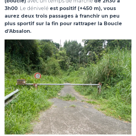
(boucle)
avec un temps de marche
de 2h30 à
3h00
. Le dénivelé
est positif (+450 m), vous
aurez deux trois passages à franchir un peu
plus sportif sur la fin pour rattraper la Boucle
d’Absalon.