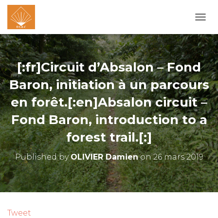
O
U
V
R
I
[:fr]Circuit d’Absalon – Fond
R
/
Baron, initiation à un parcours
F
en forêt.[:en]Absalon circuit –
E
R
Fond Baron, introduction to a
M
E
forest trail.[:]
R
L
A
Published by
OLIVIER Damien
on
26 mars 2019
N
A
V
I
G
A
Tweet