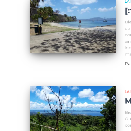
LA
[
Bi
de 
co
ain
lo
ma
Pa
LA
M
Bi
Ou
co