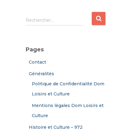
R
Rechercher…
e
c
h
e
Pages
r
c
Contact
h
e
Généralités
r
Politique de Confidentialité Dom
:
Loisirs et Culture
Mentions légales Dom Loisirs et
Culture
Histoire et Culture – 972