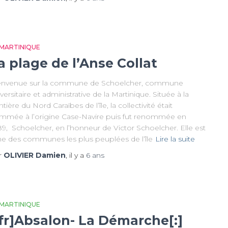
 MARTINIQUE
a plage de l’Anse Collat
envenue sur la commune de Schoelcher, commune
versitaire et administrative de la Martinique. Située à la
ntière du Nord Caraïbes de l’île, la collectivité était
mmée à l’origine Case-Navire puis fut renommée en
9, Schoelcher, en l’honneur de Victor Schoelcher. Elle est
une des communes les plus peuplées de l’île
Lire la suite
r
OLIVIER Damien
, il y a
6 ans
 MARTINIQUE
:fr]Absalon- La Démarche[:]