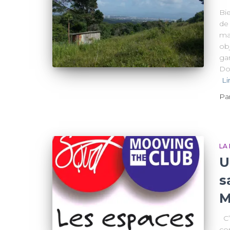
Bi
de 
ma
obj
ga
Dom
Li
Pa
LA
U
s
M
C’
con