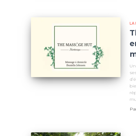
LA
T
e
m
Un
se
d’
bi
ré
mu
Pa