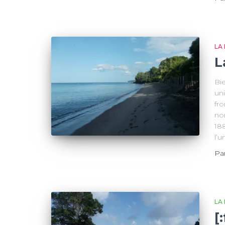
LA
L
Bi
uni
fro
no
188
l’
Pa
LA
[