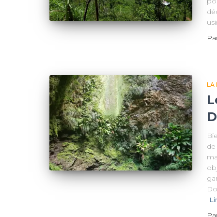
por
déc
us
Pa
LA
L
D
Bi
de 
ma
obj
ga
Dom
Li
Pa