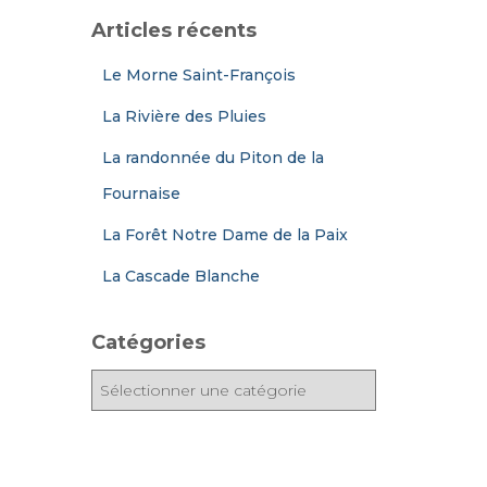
Articles récents
Le Morne Saint-François
La Rivière des Pluies
La randonnée du Piton de la
Fournaise
La Forêt Notre Dame de la Paix
La Cascade Blanche
Catégories
C
a
t
é
g