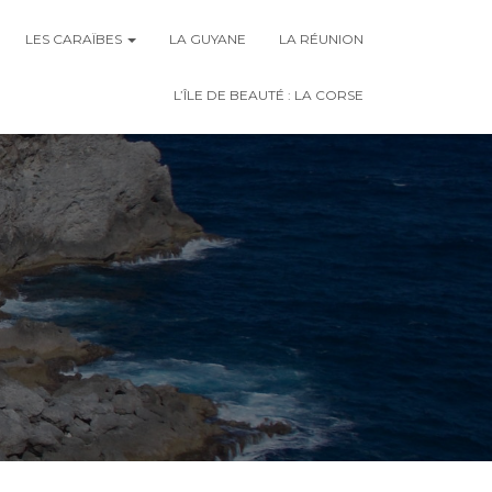
LES CARAÏBES
LA GUYANE
LA RÉUNION
L’ÎLE DE BEAUTÉ : LA CORSE