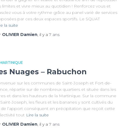
 limites et vivre mieux au quotidien ! Renforcez vous et
sclez vous à votre rythme grâce au panel varié de services
oposées par ces deux espaces sportifs. Le SQUAT
re la suite
r
OLIVIER Damien
, il y a
7 ans
 MARTINIQUE
es Nuages – Rabuchon
envenue sur les communes de Saint-Joseph et Fort-de-
nce, répartie sur de nombreux quartiers et située dans les
rres et dans les hauteurs de la Martinique. Sur la commune
Saint-Joseph, les fleurs et les bananes y sont cultivés du
t de l’apport conséquent en précipitation que reçoit cette
lectivité tout
Lire la suite
r
OLIVIER Damien
, il y a
7 ans