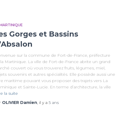
 MARTINIQUE
es Gorges et Bassins
’Absalon
envenue sur la commune de Fort-de-France, préfecture
la Martinique. La ville de Fort-de-France abrite un grand
rché couvert où vous trouverez fruits, légumes, miel,
ets souvenirs et autres spécialités. Elle possède aussi une
re maritime pouvant vous proposer des trajets vers La
inique et Sainte-Lucie. En terme d’architecture, la ville
re la suite
r
OLIVIER Damien
, il y a
5 ans