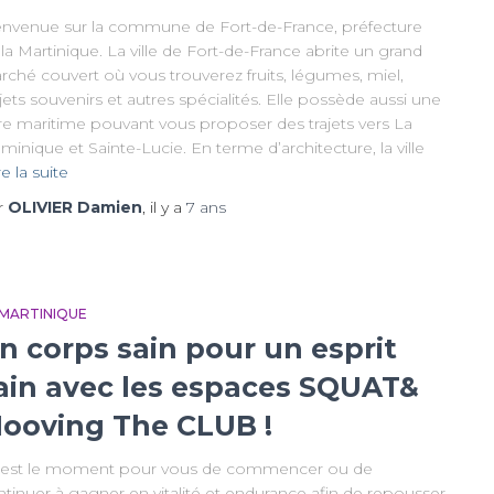
envenue sur la commune de Fort-de-France, préfecture
la Martinique. La ville de Fort-de-France abrite un grand
rché couvert où vous trouverez fruits, légumes, miel,
ets souvenirs et autres spécialités. Elle possède aussi une
re maritime pouvant vous proposer des trajets vers La
inique et Sainte-Lucie. En terme d’architecture, la ville
re la suite
r
OLIVIER Damien
, il y a
7 ans
 MARTINIQUE
n corps sain pour un esprit
ain avec les espaces SQUAT&
ooving The CLUB !
est le moment pour vous de commencer ou de
tinuer à gagner en vitalité et endurance afin de repousser