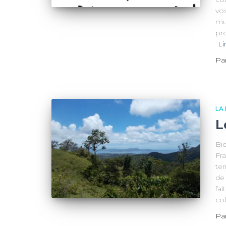
vos
mu
pr
Li
Pa
LA
L
Bi
Fra
te
de 
fai
col
Pa