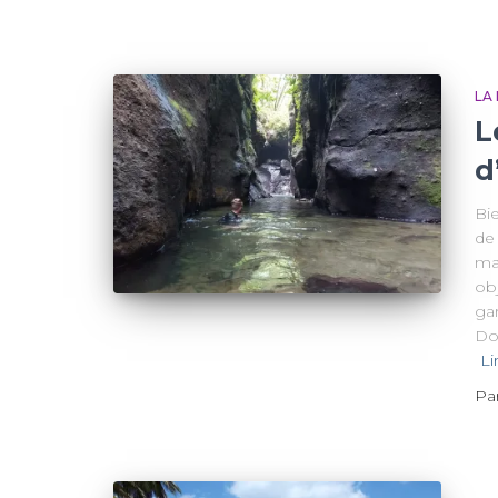
LA
L
d
Bi
de 
ma
obj
ga
Dom
Li
Pa