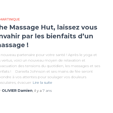
 MARTINIQUE
he Massage Hut, laissez vous
nvahir par les bienfaits d’un
assage !
 nouveau partenaire pour votre santé ! Après le yoga et
s vertus, voici un nouveau moyen de relaxation et
évacuation des tensions du quotidien, les massages et ses
enfaits ! Daniella Johnson et ses mains de fée seront
pondre à vos attentes pour soulager vos douleurs
sculaires, évacuer
Lire la suite
r
OLIVIER Damien
, il y a
7 ans