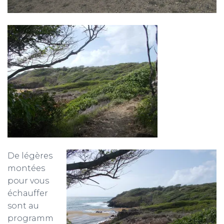
De légères
montées
pour vous
échauffer
sont au
programm