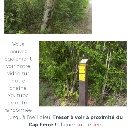
Vous
pouvez
également
voir notre
vidéo sur
notre
chaîne
Youtube
de notre
randonnée
jusqu’à l’oeil bleu.
Trésor à voir à proximité du
Cap Ferré !
Cliquez
sur ce lien.