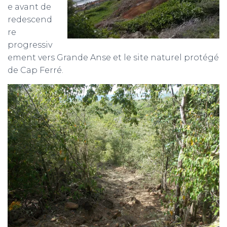
e avant de
redescend
re
progressiv
ement vers Grande Anse et le site naturel protégé
de Cap Ferré.