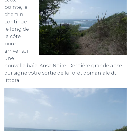
pointe, le
chemin
continue
le long de
la côte
pour
arriver sur
une
nouvelle baie, Anse Noire. Dernière grande anse
qui signe votre sortie de la forêt domaniale du
littoral.