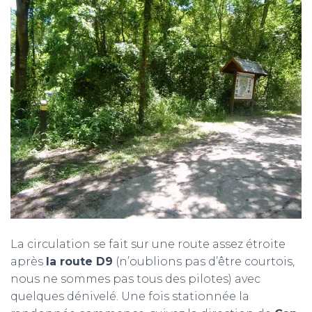
La circulation se fait sur une route assez étroite
après
la route D9
(n’oublions pas d’être courtois,
nous ne sommes pas tous des pilotes) avec
quelques dénivelé. Une fois stationnée la