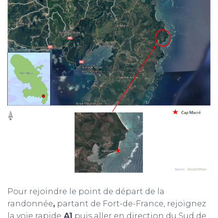
Pour rejoindre le point de départ de la
randonnée
,
partant de Fort-de-France, rejoignez
la voie rapide
A1
puis aller en direction du Sud de