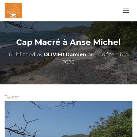
O
U
V
R
I
Cap Macré à Anse Michel
R
/
Published by
OLIVIER Damien
on
14 décembre
F
2020
E
R
M
E
R
L
A
Tweet
N
A
V
I
G
A