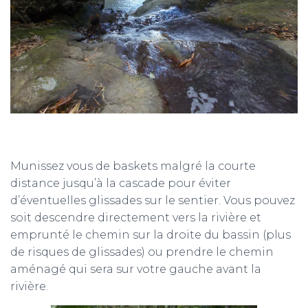
Munissez vous de baskets malgré la courte
distance jusqu’à la cascade pour éviter
d’éventuelles glissades sur le sentier. Vous pouvez
soit descendre directement vers la rivière et
emprunté le chemin sur la droite du bassin (plus
de risques de glissades) ou prendre le chemin
aménagé qui sera sur votre gauche avant la
rivière.