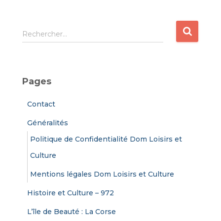
R
Rechercher…
e
c
h
e
Pages
r
c
Contact
h
e
Généralités
r
Politique de Confidentialité Dom Loisirs et
:
Culture
Mentions légales Dom Loisirs et Culture
Histoire et Culture – 972
L’île de Beauté : La Corse