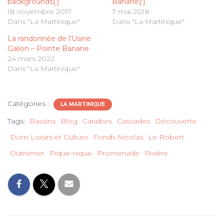
backgrounds[:]
Banane[:]
18 novembre 2017
7 mai 2018
Dans "La Martinique"
Dans "La Martinique"
La randonnée de l’Usine
Galion – Pointe Banane
24 mars 2022
Dans "La Martinique"
Catégories :
LA MARTINIQUE
Tags:
Bassins
Blog
Caraïbes
Cascades
Découverte
Dom Loisirs et Culture
Fonds Nicolas
Le Robert
Outremer
Pique-nique
Promenade
Rivière