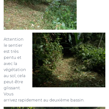
Attention
le sentier
est très
pentu et
avec la
végétation
au sol, cela
peut-être
glissant.
Vous
arrivez rapidement au deuxième bassin.