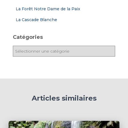
La Forêt Notre Dame de la Paix
La Cascade Blanche
Catégories
C
a
t
é
g
o
r
i
Articles similaires
e
s