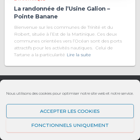
La randonnée de l’Usine Galion –
Pointe Banane
Bienvenue sur les communes de Trinité et du
Robert, située à l’Est de la Martinique. Ces deux
communes orientées vers l’Océan sont des ports
attractifs pour les activités nautiques. Celui de
Tartane a la particularité
Lire la suite
Dom Loisirs et Culture
Nous utilisons des cookies pour optimiser notre site web et notre service.
SIREN : 851224535
ACCEPTER LES COOKIES
SIRET : 85122453500019
FONCTIONNELS UNIQUEMENT
CGSS Martinique