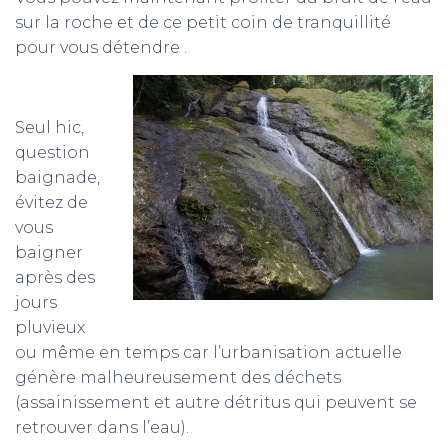
sur la roche et de ce petit coin de tranquillité
pour vous détendre .
Seul hic,
question
baignade,
évitez de
vous
baigner
après des
jours
pluvieux
ou même en temps car l’urbanisation actuelle
génère malheureusement des déchets
(assainissement et autre détritus qui peuvent se
retrouver dans l’eau).