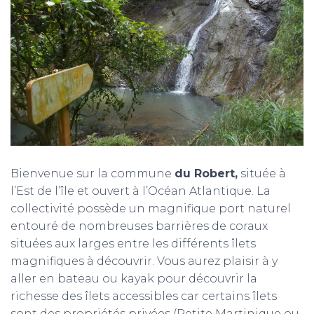
T
I
O
N
Bienvenue sur la commune
du Robert,
située à
l’Est de l’île et ouvert à l’Océan Atlantique. La
collectivité possède un magnifique port naturel
entouré de nombreuses barrières de coraux
situées aux larges entre les différents îlets
magnifiques à découvrir. Vous aurez plaisir à y
aller en bateau ou kayak pour découvrir la
richesse des îlets accessibles car certains îlets
sont des propriétés privées (Petite Martinique ou