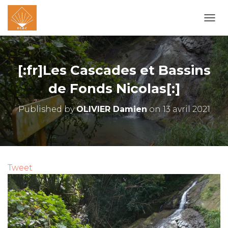
O
U
V
R
I
[:fr]Les Cascades et Bassins
R
/
de Fonds Nicolas[:]
F
E
Published by
OLIVIER Damien
on
13 avril 2021
R
M
E
R
L
A
Tweet
N
A
V
I
G
A