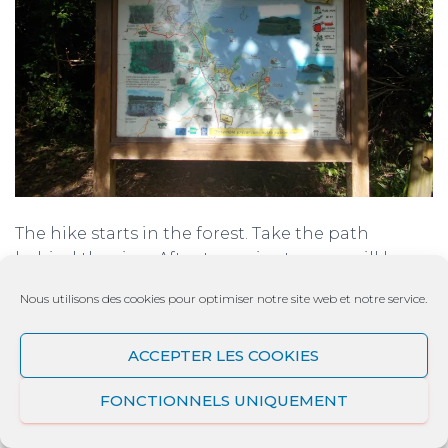
The hike starts in the forest. Take the path
behind the sign. After two minutes, you will have
a first junction where you will have to take on
Nous utilisons des cookies pour optimiser notre site web et notre service.
your right while passing on the small bridge. The
other path takes you on a path in the forest
ACCEPTER LES COOKIES
(leading to the subdivision located near
Intersport) and in an area reserved for hunting as
FONCTIONNELS UNIQUEMENT
well.