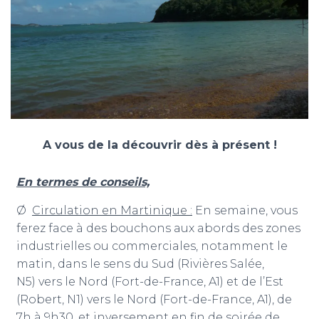
A vous de la découvrir dès à présent !
En termes de conseils,
Ø
Circulation en Martinique :
En semaine, vous
ferez face à des bouchons aux abords des zones
industrielles ou commerciales, notamment le
matin, dans le sens du Sud (Rivières Salée,
N5) vers le Nord (Fort-de-France, A1) et de l’Est
(Robert, N1) vers le Nord (Fort-de-France, A1), de
7h à 9h30, et inversement en fin de soirée de