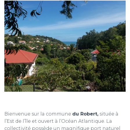
T
I
O
N
Bienvenue sur la commune
du Robert,
située à
l’Est de l’île et ouvert à l’Océan Atlantique. La
collectivité possède un magnifique port naturel