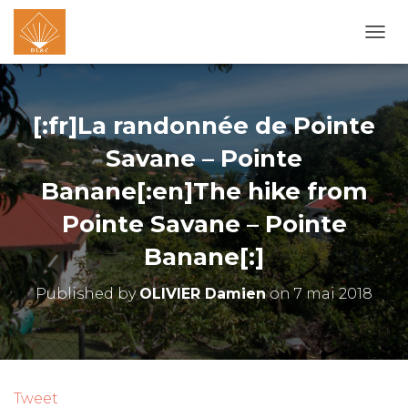
O
U
V
R
I
[:fr]La randonnée de Pointe
R
/
Savane – Pointe
F
Banane[:en]The hike from
E
R
Pointe Savane – Pointe
M
E
Banane[:]
R
L
A
Published by
OLIVIER Damien
on
7 mai 2018
N
A
V
I
G
A
Tweet