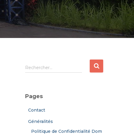
R
Rechercher…
e
c
h
e
Pages
r
c
Contact
h
e
Généralités
r
Politique de Confidentialité Dom