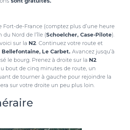
ions
sont gratuites.
de Fort-de-France (comptez plus d’une heure
 du Nord de l’île (
Schoelcher, Case-Pilote
).
oici sur la
N2
.
Continuez votre route et
, Bellefontaine, Le Carbet.
Avancez jusqu’à
é le bourg. Prenez à droite sur la
N2
 au bout de cinq minutes de route, un
uant de tourner à gauche pour rejoindre la
e sera sur votre droite un peu plus loin.
néraire