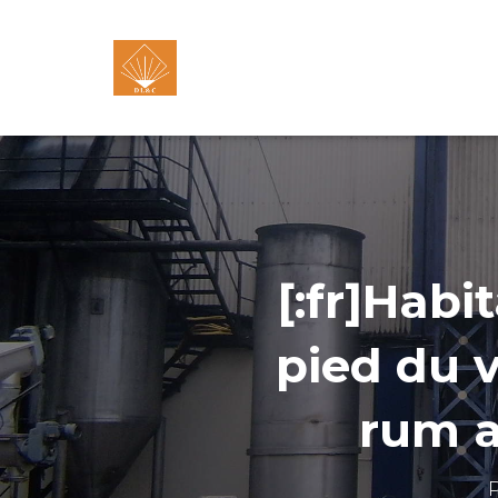
[:fr]Hab
pied du 
rum a