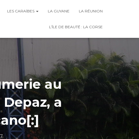
LES CARAÏBES
LA GUYANE
LA RÉUNION
L’ÎLE DE BEAUTÉ : LA CORSE
umerie au
 Depaz, a
ano[:]
7