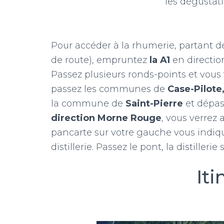
les dégustat
Pour accéder à la rhumerie, partant 
de route), empruntez
la A1
en direction
Passez plusieurs ronds-points et vous v
passez les communes de
Case-Pilote
la commune de
Saint-Pierre
et dépass
direction Morne Rouge
, vous verrez
pancarte sur votre gauche vous indiq
distillerie. Passez le pont, la distilleri
Iti