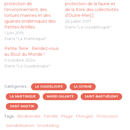
protection de
protection de la faune et
l’environnement, des
de la flore des collectivités
tortues marines et des
d’Outre-Mer[:]
iguanes endémiques des
26 juillet 2017
Petites Antilles
Dans "La Guadeloupe"
1 juin 2019
Dans "La Martinique"
Petite Terre : Rendez-vous
au Bout du Monde !
5 octobre 2024
Dans "La Guadeloupe"
Catégories :
LA GUADELOUPE
LA GUYANE
LA MARTINIQUE
MARIE-GALANTE
SAINT-BARTHÉLEMY
SAINT-MARTIN
Tags:
Biodiversité
Famille
Plage
Plongée
Protection
Sensibilisation
Snorkeling