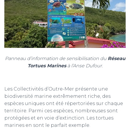
T
I
O
N
Panneau d’information de sensibilisation du
Réseau
Tortues Marines
à l’Anse Dufour.
Les Collectivités d’Outre-Mer présente une
biodiversité marine extrêmement riche, des
espèces uniques ont été répertoriées sur chaque
territoire. Parmi ces espèces, nombreuses sont
protégées et en voie d’extinction. Les tortues
marines en sont le parfait exemple.