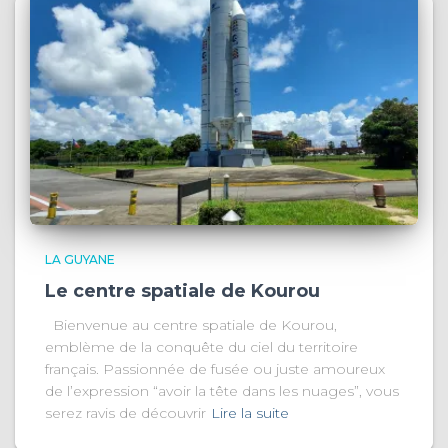
LA GUYANE
Le centre spatiale de Kourou
Bienvenue au centre spatiale de Kourou,
emblème de la conquête du ciel du territoire
français. Passionnée de fusée ou juste amoureux
de l’expression “avoir la tête dans les nuages”, vous
serez ravis de découvrir
Lire la suite