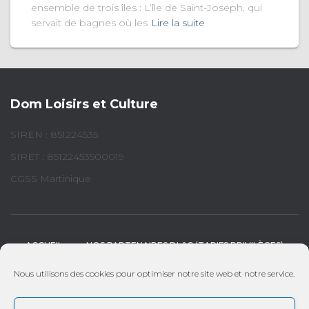
ensemble de trois îles : L’île de Saint-Joseph, qui
servait de bagnes où les
Lire la suite
Dom Loisirs et Culture
SIREN : 851224535
SIRET : 85122453500019
CGSS Martinique
ACCUEIL
NOS PARTENAIRES DL&C (TARIFS PRIVILÈGES)
Nous utilisons des cookies pour optimiser notre site web et notre service.
LES CARAÏBES
LA GUYANE
LA RÉUNION