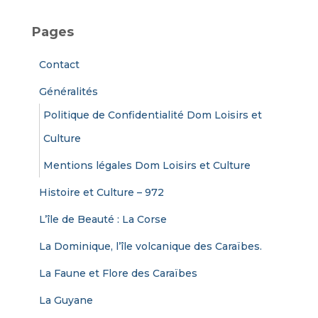
h
e
Pages
r
c
Contact
h
e
Généralités
r
Politique de Confidentialité Dom Loisirs et
:
Culture
Mentions légales Dom Loisirs et Culture
Histoire et Culture – 972
L’île de Beauté : La Corse
La Dominique, l’île volcanique des Caraïbes.
La Faune et Flore des Caraïbes
La Guyane