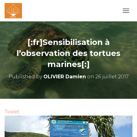
O
U
V
R
I
[:fr]Sensibilisation à
R
/
l’observation des tortues
F
marines[:]
E
R
M
Published by
OLIVIER Damien
on
26 juillet 2017
E
R
L
A
N
A
Tweet
V
I
G
A