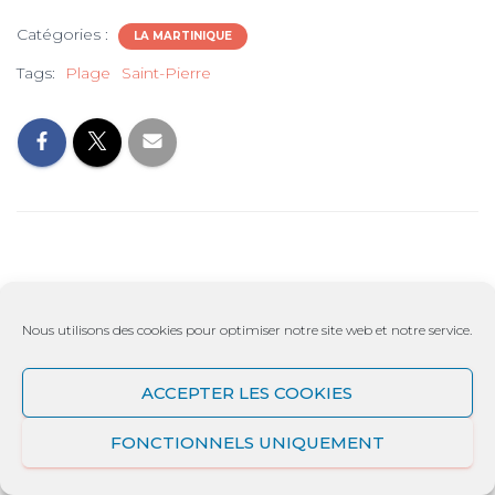
Catégories :
LA MARTINIQUE
Tags:
Plage
Saint-Pierre
3 commentaires
Nous utilisons des cookies pour optimiser notre site web et notre service.
Une Habitation du XVII ème siècles, lieu
ACCEPTER LES COOKIES
de résidence du zoo de Martinique ! –
FONCTIONNELS UNIQUEMENT
Dom Loisirs et Culture
· 6 août 2019 à 8 h 29 min