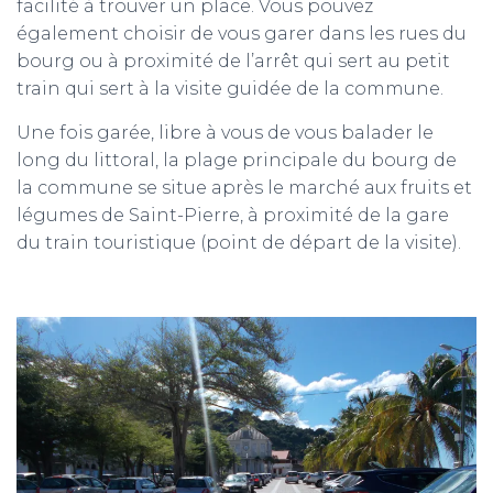
facilité à trouver un place. Vous pouvez
également choisir de vous garer dans les rues du
bourg ou à proximité de l’arrêt qui sert au petit
train qui sert à la visite guidée de la commune.
Une fois garée, libre à vous de vous balader le
long du littoral, la plage principale du bourg de
la commune se situe après le marché aux fruits et
légumes de Saint-Pierre, à proximité de la gare
du train touristique (point de départ de la visite).