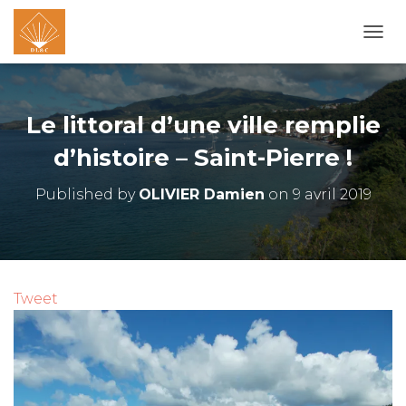
O
U
V
R
I
Le littoral d’une ville remplie
R
/
d’histoire – Saint-Pierre !
F
E
Published by
OLIVIER Damien
on
9 avril 2019
R
M
E
R
L
A
Tweet
N
A
V
I
G
A