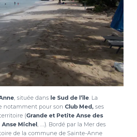
-Anne
, située dans
le Sud de
l’île
. La
nue notamment pour son
Club Med,
ses
rritoire (
Grande et Petite Anse des
, Anse Michel
, ….). Bordé par la Mer des
rritoire de la commune de Sainte-Anne