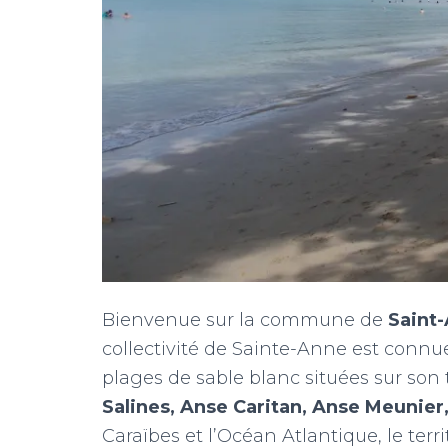
Bienvenue sur la commune de
Saint
collectivité de Sainte-Anne est con
plages de sable blanc situées sur son te
Salines, Anse Caritan, Anse Meunier
Caraïbes et l’Océan Atlantique, le te