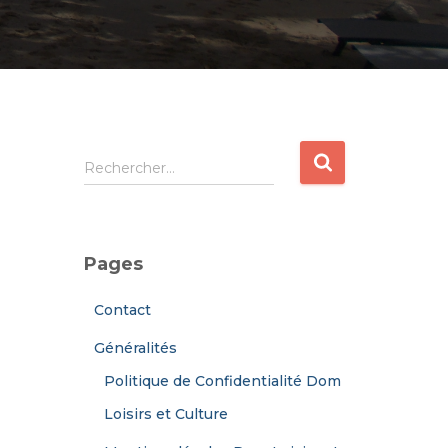
R
Rechercher…
e
c
h
e
Pages
r
c
Contact
h
e
Généralités
r
Politique de Confidentialité Dom
:
Loisirs et Culture