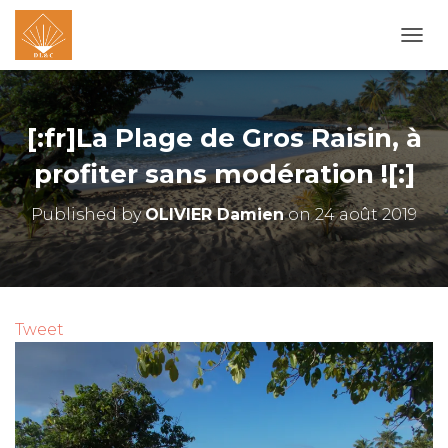
O
U
V
R
I
[:fr]La Plage de Gros Raisin, à
R
/
profiter sans modération ![:]
F
E
Published by
OLIVIER Damien
on
24 août 2019
R
M
E
R
L
A
Tweet
N
A
V
I
G
A