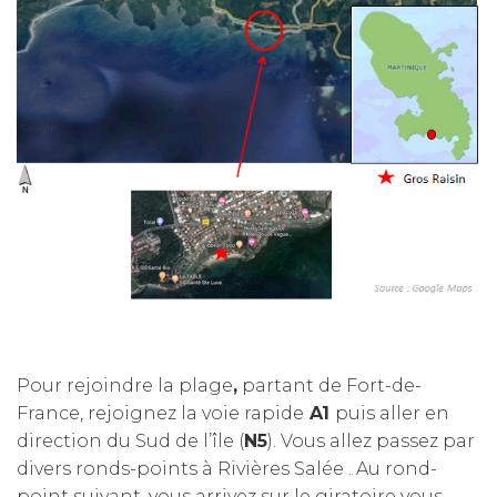
Pour rejoindre la plage
,
partant de Fort-de-
France, rejoignez la voie rapide
A1
puis aller en
direction du Sud de l’île (
N5
). Vous allez passez par
divers ronds-points à Rivières Salée . Au rond-
point suivant, vous arrivez sur le giratoire vous