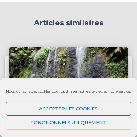
o
r
i
Articles similaires
e
s
Nous utilisons des cookies pour optimiser notre site web et notre service.
ACCEPTER LES COOKIES
FONCTIONNELS UNIQUEMENT
LA MARTINIQUE