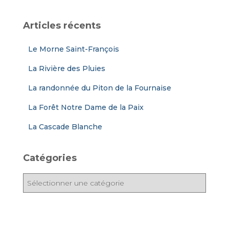
Articles récents
Le Morne Saint-François
La Rivière des Pluies
La randonnée du Piton de la Fournaise
La Forêt Notre Dame de la Paix
La Cascade Blanche
Catégories
C
a
t
é
g