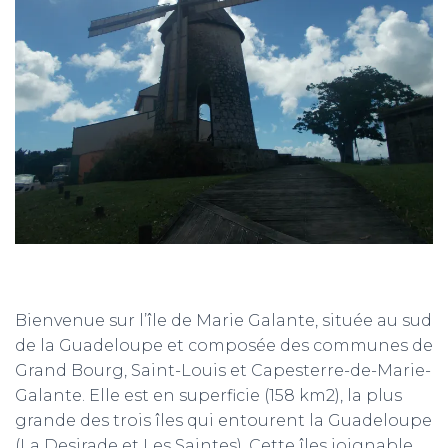
T
I
O
N
Bienvenue sur l’île de Marie Galante, située au sud
de la Guadeloupe et composée des communes de
Grand Bourg, Saint-Louis et Capesterre-de-Marie-
Galante. Elle est en superficie (158 km2), la plus
grande des trois îles qui entourent la Guadeloupe
(La Desirade et Les Saintes). Cette îles joignable