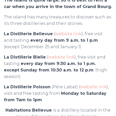
The island is quite large, so it is best to rent a
car when you arrive in the town of Grand Bourg.
The island has many treasures to discover such as
its three distilleries and their stories.
La Distillerie Bellevue
(
website link
), free visit
and tasting
every day from 9 a.m. to 1 p.m
.
(except December 25 and January 1)
La Distillerie Bielle
(
website link
), free visit and
tasting
every day from 9:30 a.m. to 1 p.m.
except Sunday from 10:30 a.m. to 12 p.m
. (high
season).
La Distillerie Poisson
(Père Labat) (
website link
),
visit and free tasting from
Monday to Saturday
from 7am to 1pm
.
Habitations Bellevue
is a distillery located in the