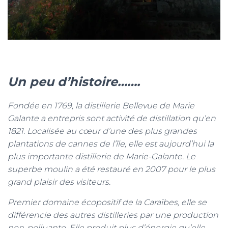
Un peu d’histoire…….
Fondée en 1769, la distillerie Bellevue de Marie
Galante a entrepris sont activité de distillation qu’en
1821. Localisée au cœur d’une des plus grandes
plantations de cannes de l’île, elle est aujourd’hui la
plus importante distillerie de Marie-Galante. Le
superbe moulin a été restauré en 2007 pour le plus
grand plaisir des visiteurs.
Premier domaine écopositif de la Caraïbes, elle se
différencie des autres distilleries par une production
non-polluante. Elle produit plus d’énergie qu’elle