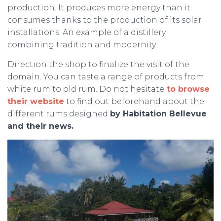
production. It produces more energy than it
consumes thanks to the production of its solar
installations. An example of a distillery
combining tradition and modernity..
Direction the shop to finalize the visit of the
domain. You can taste a range of products from
white rum to old rum. Do not hesitate
to browse
their website
to find out beforehand about the
different rums designed
by Habitation Bellevue
and their news.