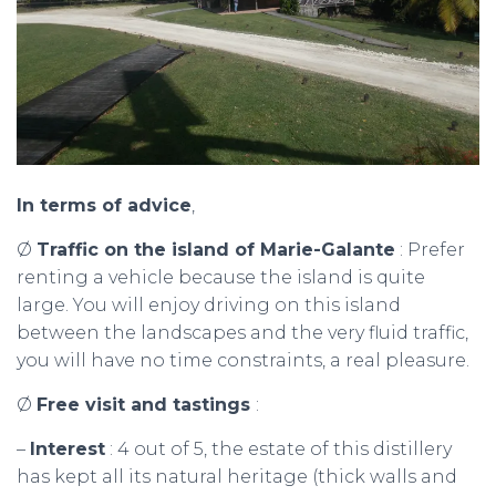
In terms of advice
,
Ø
Traffic on the island of Marie-Galante
: Prefer
renting a vehicle because the island is quite
large. You will enjoy driving on this island
between the landscapes and the very fluid traffic,
you will have no time constraints, a real pleasure.
Ø
Free visit and tastings
:
–
Interest
: 4 out of 5, the estate of this distillery
has kept all its natural heritage (thick walls and