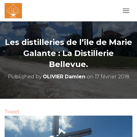
O
U
V
R
I
Les distilleries de l’île de Marie
R
/
Galante : La Distillerie
F
Bellevue.
E
R
M
Published by
OLIVIER Damien
on
17 février 2018
E
R
L
A
N
A
Tweet
V
I
G
A