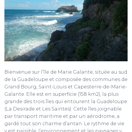
T
I
O
N
Bienvenue sur l’île de Marie Galante, située au sud
de la Guadeloupe et composée des communes de
Grand Bourg, Saint-Louis et Capesterre-de-Marie-
Galante. Elle est en superficie (158 km2), la plus
grande des trois îles qui entourent la Guadeloupe
(La Desirade et Les Saintes). Cette îles joignable
par transport maritime et par un aérodrome, a
gardé tout son charme d’antan. Le rythme de vie
y est paisible, l’environnement et les paysages y