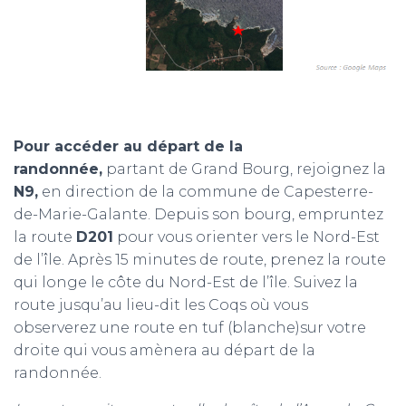
Pour accéder au départ de la
randonnée,
partant de Grand Bourg, rejoignez la
N9,
en direction de la commune de Capesterre-
de-Marie-Galante. Depuis son bourg, empruntez
la route
D201
pour vous orienter vers le Nord-Est
de l’île. Après 15 minutes de route, prenez la route
qui longe le côte du Nord-Est de l’île. Suivez la
route jusqu’au lieu-dit les Coqs où vous
observerez une route en tuf (blanche)sur votre
droite qui vous amènera au départ de la
randonnée.