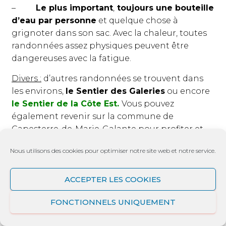
–
Le plus important
,
toujours une bouteille
d’eau par personne
et quelque chose à
grignoter dans son sac. Avec la chaleur, toutes
randonnées assez physiques peuvent être
dangereuses avec la fatigue.
Divers :
d’autres randonnées se trouvent dans
les environs,
le Sentier des Galeries
ou encore
le Sentier de la Côte Est
.
Vous pouvez
également revenir sur la commune de
Capesterre-de-Marie-Galante pour profiter et
manger sur la
Plage de la Feuillère
.
Vous
Nous utilisons des cookies pour optimiser notre site web et notre service.
pouvez visiter la
Distillerie Bellevue
et
découvrir les nombreux moulins situés dans les
ACCEPTER LES COOKIES
entourages (
Moulin de Borée, Moulin de
Boulogne,…
).
FONCTIONNELS UNIQUEMENT
N’hésitez pas à poster vos commentaires ou nous