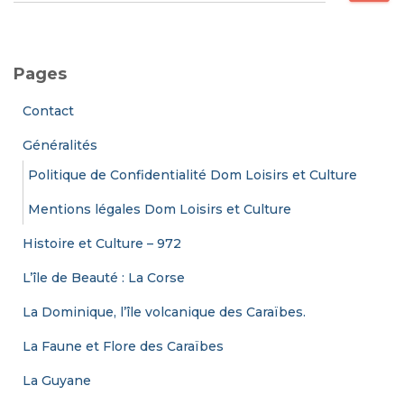
c
h
e
Pages
r
c
Contact
h
e
Généralités
r
Politique de Confidentialité Dom Loisirs et Culture
:
Mentions légales Dom Loisirs et Culture
Histoire et Culture – 972
L’île de Beauté : La Corse
La Dominique, l’île volcanique des Caraïbes.
La Faune et Flore des Caraïbes
La Guyane