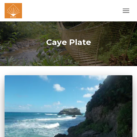
OUVR
LA
NAVI
Caye Plate