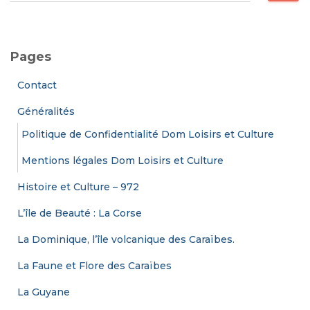
c
h
e
Pages
r
c
Contact
h
e
Généralités
r
Politique de Confidentialité Dom Loisirs et Culture
:
Mentions légales Dom Loisirs et Culture
Histoire et Culture – 972
L’île de Beauté : La Corse
La Dominique, l’île volcanique des Caraïbes.
La Faune et Flore des Caraïbes
La Guyane