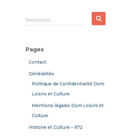
R
Rechercher…
e
c
h
e
Pages
r
c
Contact
h
e
Généralités
r
Politique de Confidentialité Dom
:
Loisirs et Culture
Mentions légales Dom Loisirs et
Culture
Histoire et Culture – 972