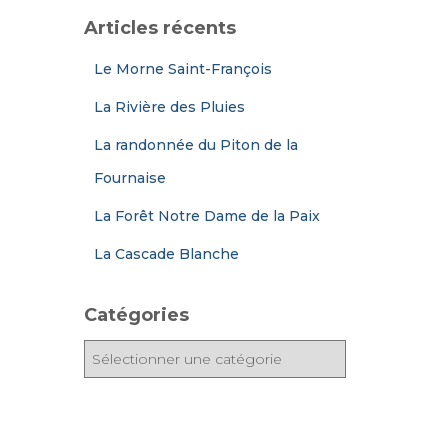
Articles récents
Le Morne Saint-François
La Rivière des Pluies
La randonnée du Piton de la
Fournaise
La Forêt Notre Dame de la Paix
La Cascade Blanche
Catégories
C
a
t
é
g