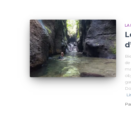
LA
L
d
Bi
de 
ma
obj
ga
Dom
Li
Pa