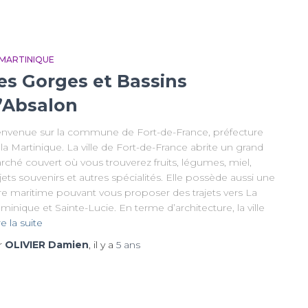
 MARTINIQUE
es Gorges et Bassins
’Absalon
envenue sur la commune de Fort-de-France, préfecture
la Martinique. La ville de Fort-de-France abrite un grand
rché couvert où vous trouverez fruits, légumes, miel,
ets souvenirs et autres spécialités. Elle possède aussi une
re maritime pouvant vous proposer des trajets vers La
inique et Sainte-Lucie. En terme d’architecture, la ville
re la suite
r
OLIVIER Damien
, il y a
5 ans