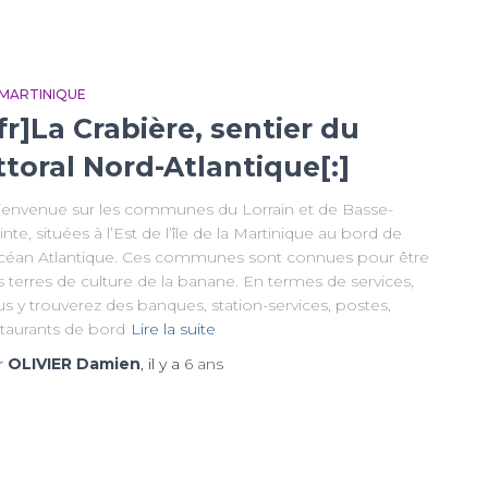
 MARTINIQUE
:fr]La Crabière, sentier du
ittoral Nord-Atlantique[:]
envenue sur les communes du Lorrain et de Basse-
nte, situées à l’Est de l’île de la Martinique au bord de
Océan Atlantique. Ces communes sont connues pour être
 terres de culture de la banane. En termes de services,
s y trouverez des banques, station-services, postes,
staurants de bord
Lire la suite
r
OLIVIER Damien
, il y a
6 ans