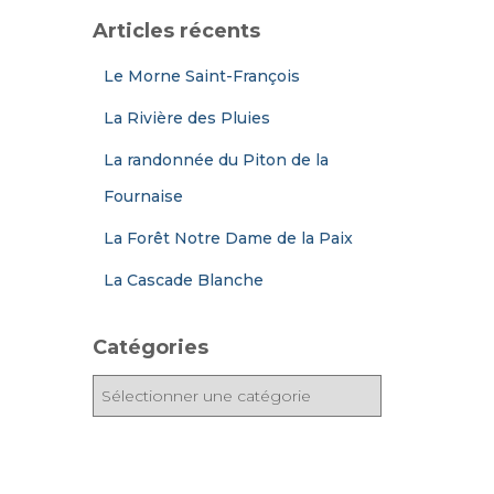
Articles récents
Le Morne Saint-François
La Rivière des Pluies
La randonnée du Piton de la
Fournaise
La Forêt Notre Dame de la Paix
La Cascade Blanche
Catégories
C
a
t
é
g