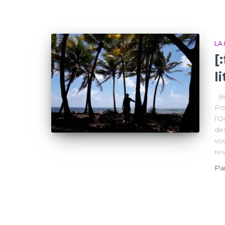
LA
[
l
Bi
Poi
l’
des
vou
re
Pa