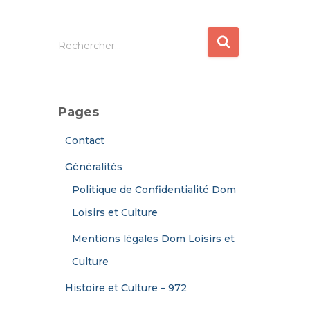
R
Rechercher…
e
c
h
e
Pages
r
c
Contact
h
e
Généralités
r
Politique de Confidentialité Dom
:
Loisirs et Culture
Mentions légales Dom Loisirs et
Culture
Histoire et Culture – 972