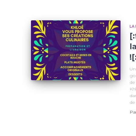
LA
[
l
![
Un
go
de 
Khl
dan
de 
Pa