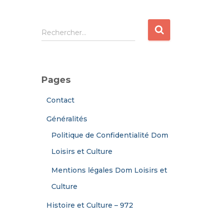
R
Rechercher…
e
c
h
e
Pages
r
c
Contact
h
e
Généralités
r
Politique de Confidentialité Dom
:
Loisirs et Culture
Mentions légales Dom Loisirs et
Culture
Histoire et Culture – 972