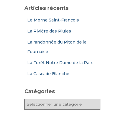
Articles récents
Le Morne Saint-François
La Rivière des Pluies
La randonnée du Piton de la
Fournaise
La Forêt Notre Dame de la Paix
La Cascade Blanche
Catégories
C
a
t
é
g