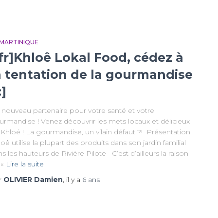
 MARTINIQUE
:fr]Khloê Lokal Food, cédez à
a tentation de la gourmandise
:]
 nouveau partenaire pour votre santé et votre
urmandise ! Venez découvrir les mets locaux et délicieux
Khloé ! La gourmandise, un vilain défaut ?! Présentation
oê utilise la plupart des produits dans son jardin familial
s les hauteurs de Rivière Pilote C’est d’ailleurs la raison
«
Lire la suite
r
OLIVIER Damien
, il y a
6 ans