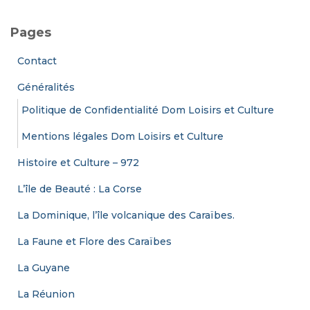
h
e
Pages
r
c
Contact
h
e
Généralités
r
Politique de Confidentialité Dom Loisirs et Culture
:
Mentions légales Dom Loisirs et Culture
Histoire et Culture – 972
L’île de Beauté : La Corse
La Dominique, l’île volcanique des Caraïbes.
La Faune et Flore des Caraïbes
La Guyane
La Réunion