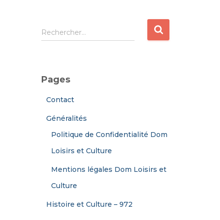
R
Rechercher…
e
c
h
e
Pages
r
c
Contact
h
e
Généralités
r
Politique de Confidentialité Dom
:
Loisirs et Culture
Mentions légales Dom Loisirs et
Culture
Histoire et Culture – 972