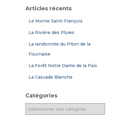
Articles récents
Le Morne Saint-François
La Rivière des Pluies
La randonnée du Piton de la
Fournaise
La Forêt Notre Dame de la Paix
La Cascade Blanche
Catégories
C
a
t
é
g