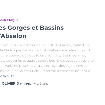
 MARTINIQUE
es Gorges et Bassins
’Absalon
envenue sur la commune de Fort-de-France, préfecture
la Martinique. La ville de Fort-de-France abrite un grand
rché couvert où vous trouverez fruits, légumes, miel,
ets souvenirs et autres spécialités. Elle possède aussi une
re maritime pouvant vous proposer des trajets vers La
inique et Sainte-Lucie. En terme d’architecture, la ville
re la suite
r
OLIVIER Damien
, il y a
5 ans