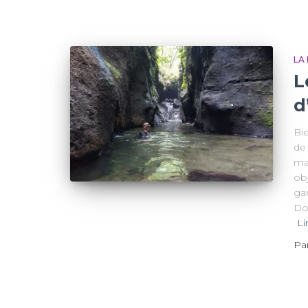
LA
L
d
Bi
de 
ma
obj
ga
Dom
Li
Pa