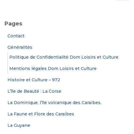
c
h
e
Pages
r
c
Contact
h
e
Généralités
r
Politique de Confidentialité Dom Loisirs et Culture
:
Mentions légales Dom Loisirs et Culture
Histoire et Culture – 972
L’île de Beauté : La Corse
La Dominique, l’île volcanique des Caraïbes.
La Faune et Flore des Caraïbes
La Guyane