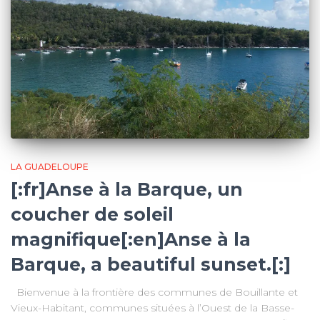
LA GUADELOUPE
[:fr]Anse à la Barque, un
coucher de soleil
magnifique[:en]Anse à la
Barque, a beautiful sunset.[:]
Bienvenue à la frontière des communes de Bouillante et
Vieux-Habitant, communes situées à l’Ouest de la Basse-