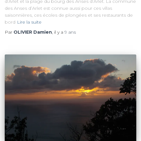
d’Arlet et la plage du bourg des Anses d’Arlet. La commune
des Anses d’Arlet est connue aussi pour ces villas
saisonnières, ces écoles de plongées et ses restaurants de
bord
Lire la suite
Par
OLIVIER Damien
, il y a
9 ans