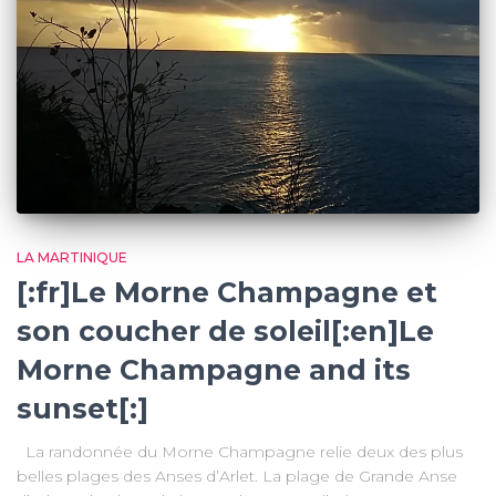
LA MARTINIQUE
[:fr]Le Morne Champagne et
son coucher de soleil[:en]Le
Morne Champagne and its
sunset[:]
La randonnée du Morne Champagne relie deux des plus
belles plages des Anses d’Arlet. La plage de Grande Anse