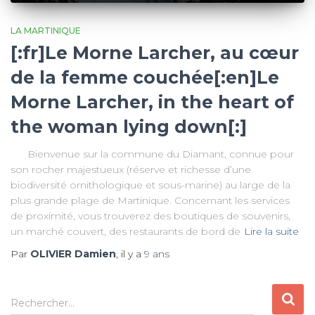
LA MARTINIQUE
[:fr]Le Morne Larcher, au cœur
de la femme couchée[:en]Le
Morne Larcher, in the heart of
the woman lying down[:]
Bienvenue sur la commune du Diamant, connue pour
son rocher majestueux (réserve et richesse d’une
biodiversité ornithologique et sous-marine) au large de la
plus grande plage de Martinique. Concernant les services
de proximité, vous trouverez des boutiques de souvenirs,
un marché couvert, des restaurants de bord de
Lire la suite
Par
OLIVIER Damien
, il y a
9 ans
R
Rechercher…
e