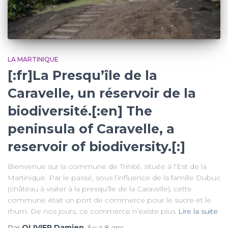
LA MARTINIQUE
[:fr]La Presqu’île de la
Caravelle, un réservoir de la
biodiversité.[:en] The
peninsula of Caravelle, a
reservoir of biodiversity.[:]
Bienvenue sur la commune de Trinité, située à l’Est de la
Martinique. Par le passé, sous l’influence de la famille Dubuc
(château à visiter à la presqu’île de la Caravelle), cette
commune était un port de commerce pour le sucre et le
rhum. De nos jours, ce commerce n’existe plus
Lire la suite
Par
OLIVIER Damien
, il y a
8 ans