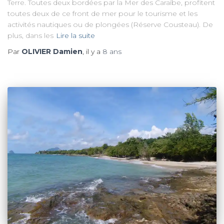
Terre. Toutes deux bordées par la Mer des Caraïbe, profitent
toutes deux de ce front de mer pour le tourisme et les
activités nautiques ou de plongées (Réserve Cousteau). De
plus, dans les
Lire la suite
Par
OLIVIER Damien
, il y a
8 ans