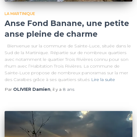
LA MARTINIQUE
Anse Fond Banane, une petite
anse pleine de charme
Bienvenue sur la commune de Sainte-Luce, située dans le
Sud de la Martinique. Répartie sur de nombreux quartiers
avec notamment le quartier Trois Rivières connu pour son
rhum avec l’Habitation Trois Rivières. La commune de
Sainte-Luce propose de nombreux panoramas sur la mer
des Caraïbes grâce à ses quartiers situés
Lire la suite
Par
OLIVIER Damien
, il y a
8 ans