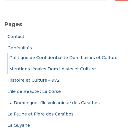
c
h
e
Pages
r
c
Contact
h
e
Généralités
r
Politique de Confidentialité Dom Loisirs et Culture
:
Mentions légales Dom Loisirs et Culture
Histoire et Culture – 972
L’île de Beauté : La Corse
La Dominique, l’île volcanique des Caraïbes.
La Faune et Flore des Caraïbes
La Guyane