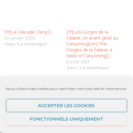
[:fr]La Cascade Dany[:]
[:fr]Les Gorges de la
24 janvier 2020
Falaise, un avant goût au
Dans "La Martinique"
Canyoning[:en] The
Gorges de la Falaise, a
taste of Canyoning[:]
5 août 2017
Dans "La Martinique"
Les Gorges et Bassins
d’Absalon
Nous utilisons des cookies pour optimiser notre site web et notre service.
23 novembre 2021
Dans "La Martinique"
ACCEPTER LES COOKIES
Catégories :
LA MARTINIQUE
FONCTIONNELS UNIQUEMENT
Tags:
Ajoupa Bouillon
Caraïbes
Dom Loisirs et Culture