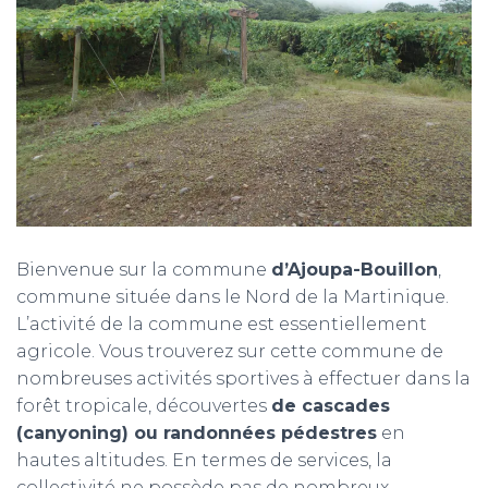
T
I
O
N
Bienvenue sur la commune
d’Ajoupa-Bouillon
,
commune située dans le Nord de la Martinique.
L’activité de la commune est essentiellement
agricole. Vous trouverez sur cette commune de
nombreuses activités sportives à effectuer dans la
forêt tropicale, découvertes
de cascades
(canyoning) ou randonnées pédestres
en
hautes altitudes. En termes de services, la
collectivité ne possède pas de nombreux