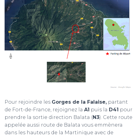
Pour rejoindre les
Gorges de la Falaise,
partant
de Fort-de-France, rejoignez la
A1
puis la
D41
pour
prendre la sortie direction Balata (
N3
). Cette route
appelée aussi route de Balata vous emmènera
dans les hauteurs de la Martinique avec de