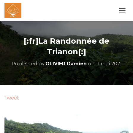
O
U
V
R
I
[:fr]La Randonnée de
R
/
Trianon[:]
F
E
Published by
OLIVIER Damien
on
11 mai 2021
R
M
E
R
L
A
Tweet
N
A
V
I
G
A