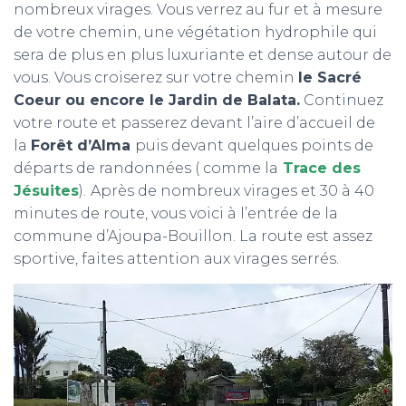
nombreux virages. Vous verrez au fur et à mesure
de votre chemin, une végétation hydrophile qui
sera de plus en plus luxuriante et dense autour de
vous. Vous croiserez sur votre chemin
le Sacré
Coeur ou encore le Jardin de Balata.
Continuez
votre route et passerez devant l’aire d’accueil de
la
Forêt d’Alma
puis devant quelques points de
départs de randonnées ( comme la
Trace des
Jésuites
).
Après de nombreux virages et 30 à 40
minutes de route, vous voici à l’entrée de la
commune d’Ajoupa-Bouillon. La route est assez
sportive, faites attention aux virages serrés.