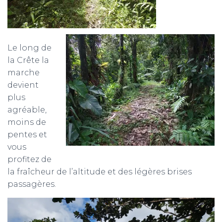
Le long de
la Crête la
marche
devient
plus
agréable,
moins de
pentes et
vous
profitez de
la fraîcheur de l’altitude et des légères brises
passagères.