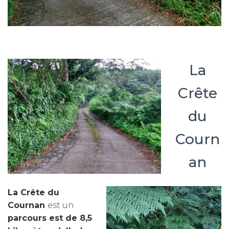
La
Crête
du
Courn
an
La Crête du
Cou
rnan
est un
parcours est de 8,5