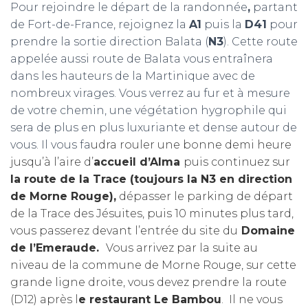
Pour rejoindre le départ de la randonnée
,
partant
de Fort-de-France, rejoignez la
A1
puis la
D41
pour
prendre la sortie direction Balata (
N3
). Cette route
appelée aussi route de Balata vous entraînera
dans les hauteurs de la Martinique avec de
nombreux virages. Vous verrez au fur et à mesure
de votre chemin, une végétation hygrophile qui
sera de plus en plus luxuriante et dense autour de
vous. Il vous fa
udra rouler une bonne demi heure
jusqu’à l’aire d’
accueil d’Alma
puis continuez su
r
la route de la Trace (toujours la N3 en direction
de Morne Rouge),
dépasser le parking de départ
de la Trace des Jésuites, puis 10 minutes plus tard,
vous passerez devant l’entrée du site du
Domaine
de l’Emeraude.
Vous arrivez par la suite au
niveau de la commune de Morne Rouge, sur cette
grande ligne droite, vous devez prendre la route
(D12)
après
l
e restaurant Le Bambou
. Il ne vous