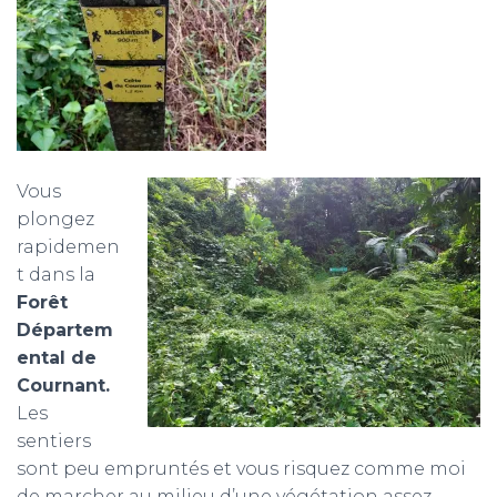
Vous
plongez
rapidemen
t dans la
Forêt
Départem
ental de
Cournant.
Les
sentiers
sont peu empruntés et vous risquez comme moi
de marcher au milieu d’une végétation assez