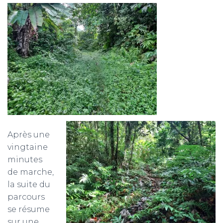
Après une
vingtaine
minutes
de marche,
la suite du
parcours
se résume
sur une