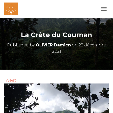
O
U
V
R
I
La Crête du Cournan
R
/
Published by
OLIVIER Damien
on
22 décembre
F
2021
E
R
M
E
R
L
A
Tweet
N
A
V
I
G
A