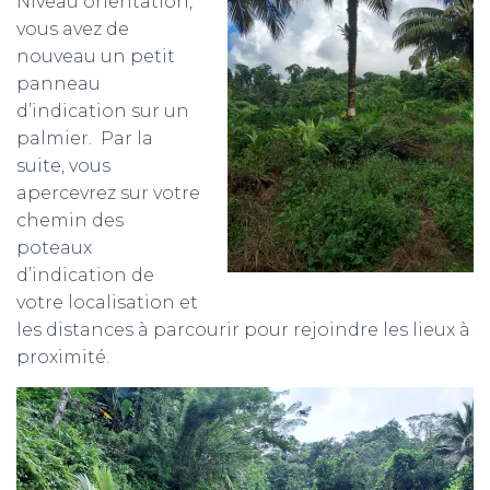
Niveau orientation,
vous avez de
nouveau un petit
panneau
d’indication sur un
palmier. Par la
suite, vous
apercevrez sur votre
chemin des
poteaux
d’indication de
votre localisation et
les distances à parcourir pour rejoindre les lieux à
proximité.