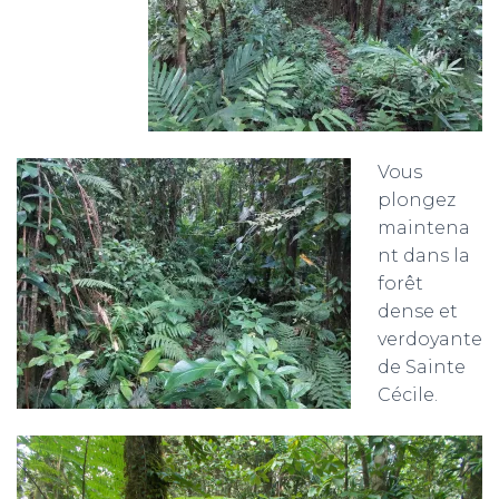
Vous
plongez
maintena
nt dans la
forêt
dense et
verdoyante
de Sainte
Cécile.