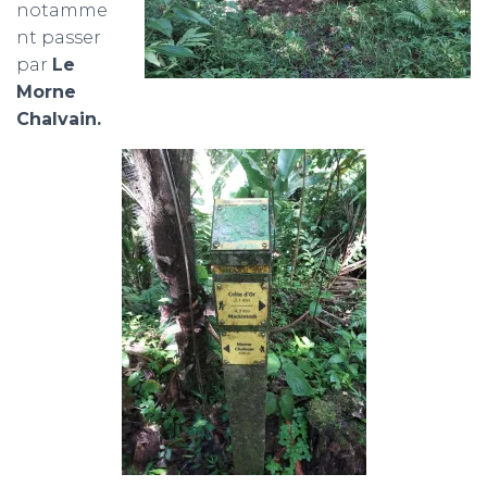
notamme
nt passer
par
Le
Morne
Chalvain.