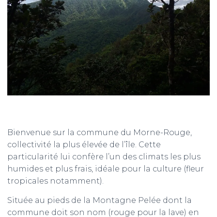
T
I
O
N
Bienvenue sur la commune du Morne-Rouge,
collectivité la plus élevée de l’île. Cette
particularité lui confère l’un des climats les plus
humides et plus frais, idéale pour la culture (fleur
tropicales notamment).
Située au pieds de la Montagne Pelée dont la
commune doit son nom (rouge pour la lave) en