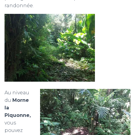
randonnée.
Au niveau
du
Morne
la
Piquonne,
vous
pouvez