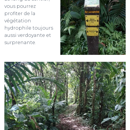
vous pourrez
profiter de la
végétation
hydrophile toujours
aussi verdoyante et
surprenante.