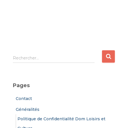
R
Rechercher…
e
c
h
e
Pages
r
c
Contact
h
e
Généralités
r
Politique de Confidentialité Dom Loisirs et
: