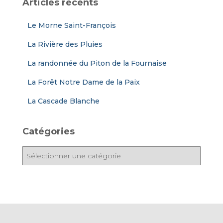
Articles récents
Le Morne Saint-François
La Rivière des Pluies
La randonnée du Piton de la Fournaise
La Forêt Notre Dame de la Paix
La Cascade Blanche
Catégories
C
a
t
é
g
o
r