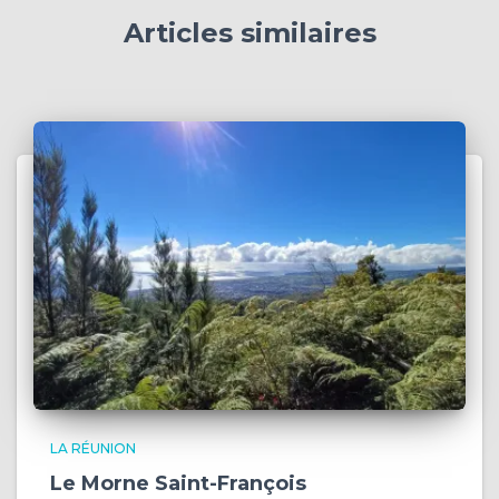
i
Articles similaires
e
s
LA RÉUNION
Le Morne Saint-François