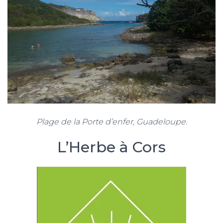
T
I
O
N
Plage de la Porte d’enfer, Guadeloupe.
L’Herbe à Cors