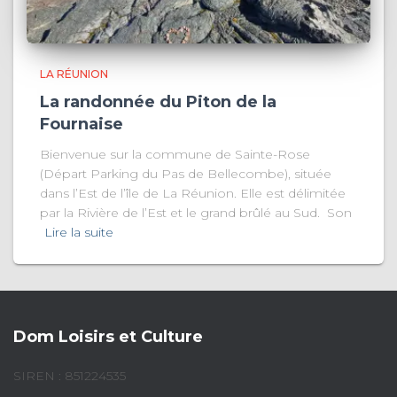
LA RÉUNION
La randonnée du Piton de la
Fournaise
Bienvenue sur la commune de Sainte-Rose
(Départ Parking du Pas de Bellecombe), située
dans l’Est de l’île de La Réunion. Elle est délimitée
par la Rivière de l’Est et le grand brûlé au Sud. Son
Lire la suite
Dom Loisirs et Culture
SIREN : 851224535