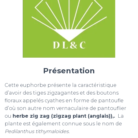
Présentation
Cette euphorbe présente la caractéristique
d’avoir des tiges zigzagantes et des boutons
floraux appelés cyathes en forme de pantoufle
d’où son autre nom vernaculaire de pantouflier
ou
herbe zig zag (
zigzag plant (anglais)),
.
La
plante est également connue sous le nom de
Pedilanthus tithymaloides.