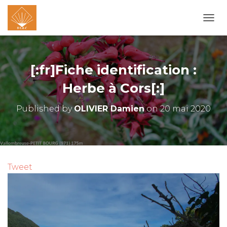
O
U
V
R
I
[:fr]Fiche identification :
R
/
Herbe à Cors[:]
F
E
Published by
OLIVIER Damien
on
20 mai 2020
R
M
E
R
L
A
Tweet
N
A
V
I
G
A