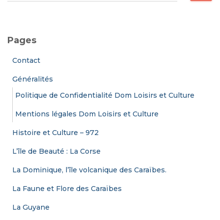
c
h
e
Pages
r
c
Contact
h
e
Généralités
r
Politique de Confidentialité Dom Loisirs et Culture
:
Mentions légales Dom Loisirs et Culture
Histoire et Culture – 972
L’île de Beauté : La Corse
La Dominique, l’île volcanique des Caraïbes.
La Faune et Flore des Caraïbes
La Guyane