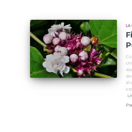
LA
F
P
Co
ch
dan
de
d’
est
Li
Pa