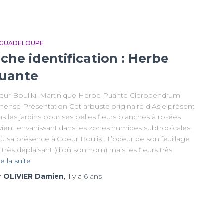
 GUADELOUPE
iche identification : Herbe
uante
eur Bouliki, Martinique Herbe Puante Clerodendrum
inense Présentation Cet arbuste originaire d’Asie présent
s les jardins pour ses belles fleurs blanches à rosées
vient envahissant dans les zones humides subtropicales,
où sa présence à Coeur Bouliki. L’odeur de son feuillage
 très déplaisant (d’où son nom) mais les fleurs très
re la suite
r
OLIVIER Damien
, il y a
6 ans