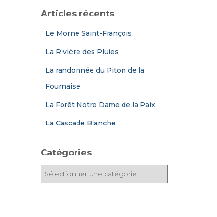
Articles récents
Le Morne Saint-François
La Rivière des Pluies
La randonnée du Piton de la
Fournaise
La Forêt Notre Dame de la Paix
La Cascade Blanche
Catégories
C
a
t
é
g