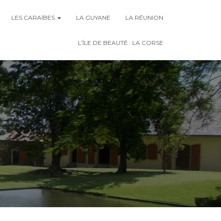
LES CARAÏBES
LA GUYANE
LA RÉUNION
L’ÎLE DE BEAUTÉ : LA CORSE