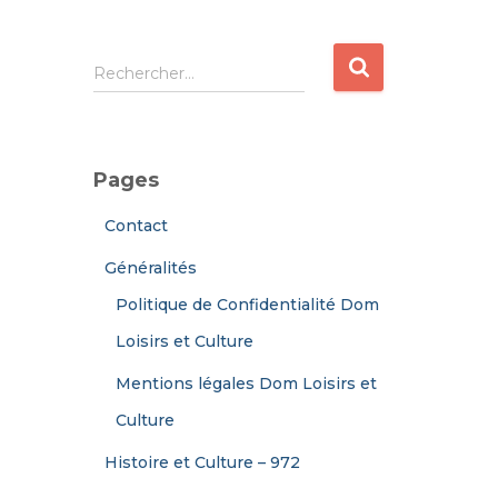
R
Rechercher…
e
c
h
e
Pages
r
c
Contact
h
e
Généralités
r
Politique de Confidentialité Dom
:
Loisirs et Culture
Mentions légales Dom Loisirs et
Culture
Histoire et Culture – 972