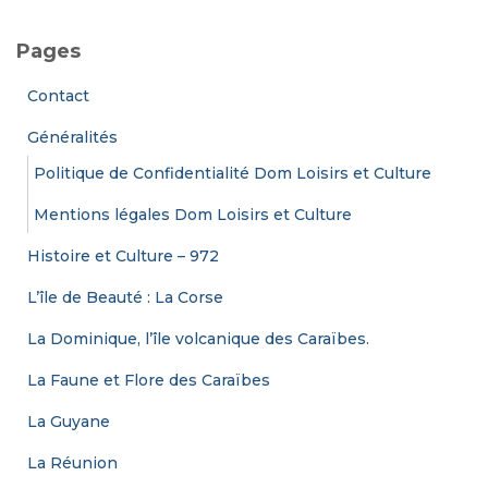
h
e
Pages
r
c
Contact
h
e
Généralités
r
Politique de Confidentialité Dom Loisirs et Culture
:
Mentions légales Dom Loisirs et Culture
Histoire et Culture – 972
L’île de Beauté : La Corse
La Dominique, l’île volcanique des Caraïbes.
La Faune et Flore des Caraïbes
La Guyane
La Réunion