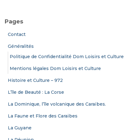
c
h
e
Pages
r
c
Contact
h
e
Généralités
r
Politique de Confidentialité Dom Loisirs et Culture
:
Mentions légales Dom Loisirs et Culture
Histoire et Culture – 972
L’île de Beauté : La Corse
La Dominique, l’île volcanique des Caraïbes.
La Faune et Flore des Caraïbes
La Guyane
La Réunion