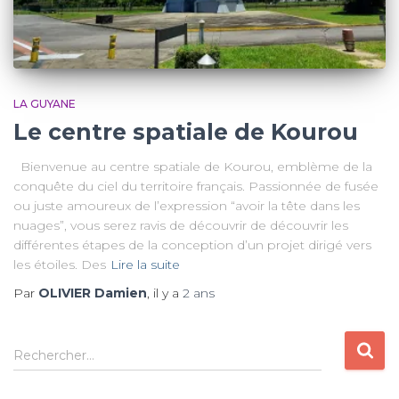
LA GUYANE
Le centre spatiale de Kourou
Bienvenue au centre spatiale de Kourou, emblème de la
conquête du ciel du territoire français. Passionnée de fusée
ou juste amoureux de l’expression “avoir la tête dans les
nuages”, vous serez ravis de découvrir de découvrir les
différentes étapes de la conception d’un projet dirigé vers
les étoiles. Des
Lire la suite
Par
OLIVIER Damien
, il y a
2 ans
R
Rechercher…
e
c