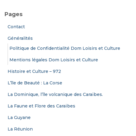
h
e
Pages
r
c
Contact
h
e
Généralités
r
Politique de Confidentialité Dom Loisirs et Culture
:
Mentions légales Dom Loisirs et Culture
Histoire et Culture – 972
L’île de Beauté : La Corse
La Dominique, l’île volcanique des Caraïbes.
La Faune et Flore des Caraïbes
La Guyane
La Réunion