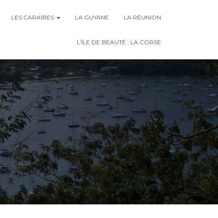
LES CARAÏBES
LA GUYANE
LA RÉUNION
L’ÎLE DE BEAUTÉ : LA CORSE