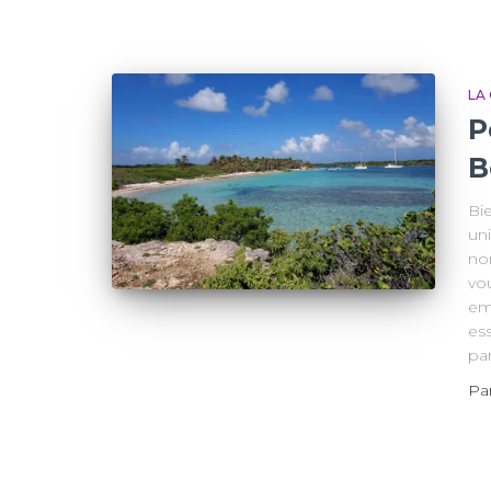
LA
P
B
Bi
un
no
vou
em
ess
par
Pa