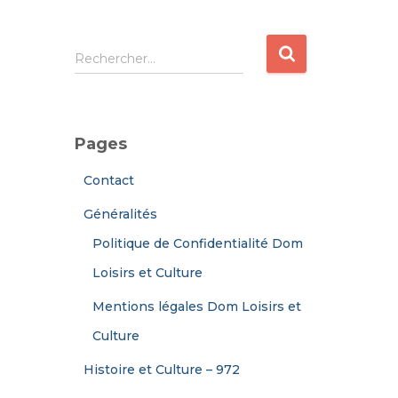
R
Rechercher…
e
c
h
e
Pages
r
c
Contact
h
e
Généralités
r
Politique de Confidentialité Dom
:
Loisirs et Culture
Mentions légales Dom Loisirs et
Culture
Histoire et Culture – 972