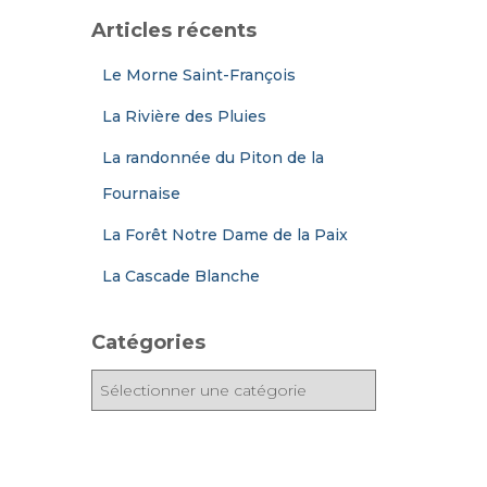
Articles récents
Le Morne Saint-François
La Rivière des Pluies
La randonnée du Piton de la
Fournaise
La Forêt Notre Dame de la Paix
La Cascade Blanche
Catégories
C
a
t
é
g