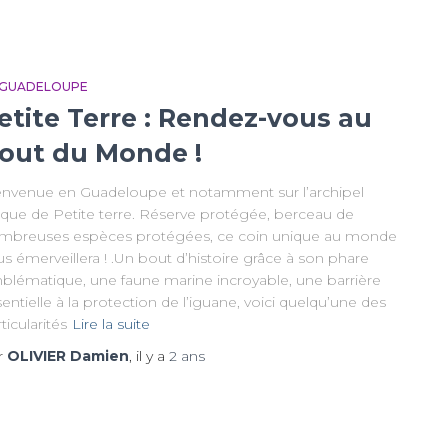
 GUADELOUPE
etite Terre : Rendez-vous au
out du Monde !
envenue en Guadeloupe et notamment sur l’archipel
ique de Petite terre. Réserve protégée, berceau de
mbreuses espèces protégées, ce coin unique au monde
s émerveillera ! .Un bout d’histoire grâce à son phare
blématique, une faune marine incroyable, une barrière
entielle à la protection de l’iguane, voici quelqu’une des
ticularités
Lire la suite
r
OLIVIER Damien
, il y a
2 ans