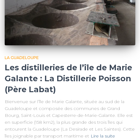
LA GUADELOUPE
Les distilleries de l’île de Marie
Galante : La Distillerie Poisson
(Père Labat)
Bienvenue sur l’île de Marie Galante, située au sud de la
Guadeloupe et composée des communes de Grand
Bourg, Saint-Louis et Capesterre-de-Marie-Galante. Elle est
en superficie (158 km2), la plus grande des trois îles qui
entourent la Guadeloupe (La Desirade et Les Saintes). Cette
îles joignable par transport maritime et
Lire la suite