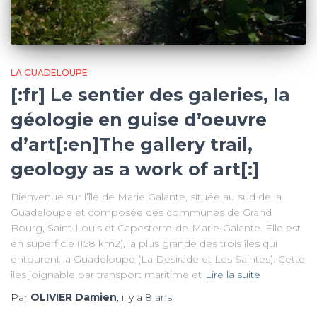
LA GUADELOUPE
[:fr] Le sentier des galeries, la
géologie en guise d’oeuvre
d’art[:en]The gallery trail,
geology as a work of art[:]
Bienvenue sur l’île de Marie Galante, située au sud de la
Guadeloupe et composée des communes de Grand
Bourg, Saint-Louis et Capesterre-de-Marie-Galante. Elle est
en superficie (158 km2), la plus grande des trois îles qui
entourent la Guadeloupe (La Desirade et Les Saintes). Cette
îles joignable par transport maritime et
Lire la suite
Par
OLIVIER Damien
, il y a
8 ans