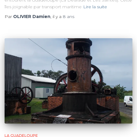
entourent la Guadeloupe (La Desirade et Les Saintes). Cette
îles joignable par transport maritime
Lire la suite
Par
OLIVIER Damien
, il y a
8 ans
LA GUADELOUPE