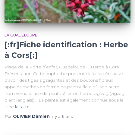
LA GUADELOUPE
[:fr]Fiche identification : Herbe
à Cors[:]
Plage de la Porte d’enfer, Guadeloupe. L’Herbe à Cors
Présentation Cette euphorbe présente la caractéristique
d’avoir des tiges zigzagantes et des boutons floraux
appelés cyathes en forme de pantoufle d’où son autre
nom vernaculaire de pantouflier ou herbe zig zag (zigzag
plant (anglais)),. La plante est également connue sous le
Lire la suite
Par
OLIVIER Damien
, il y a
6 ans