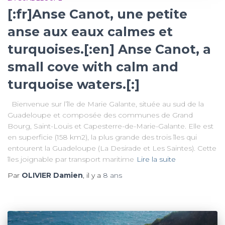
[:fr]Anse Canot, une petite
anse aux eaux calmes et
turquoises.[:en] Anse Canot, a
small cove with calm and
turquoise waters.[:]
Bienvenue sur l’île de Marie Galante, située au sud de la
Guadeloupe et composée des communes de Grand
Bourg, Saint-Louis et Capesterre-de-Marie-Galante. Elle est
en superficie (158 km2), la plus grande des trois îles qui
entourent la Guadeloupe (La Desirade et Les Saintes). Cette
îles joignable par transport maritime
Lire la suite
Par
OLIVIER Damien
, il y a
8 ans