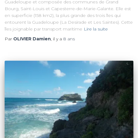
Guadeloupe et composée des communes de Grand
Bourg, Saint-Louis et Capesterre-de-Marie-Galante. Elle est
en superficie (158 km2), la plus grande des trois îles qui
entourent la Guadeloupe (La Desirade et Les Saintes). Cette
îles joignable par transport maritime
Lire la suite
Par
OLIVIER Damien
, il y a
8 ans