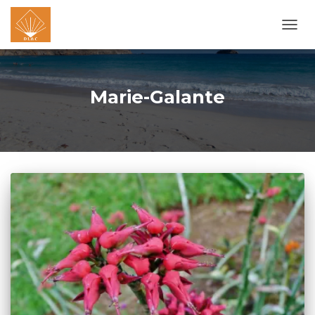
OUVR
LA
NAVI
Marie-Galante