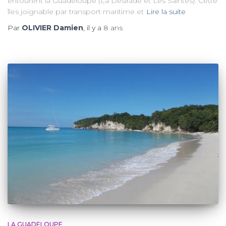
entourent la Guadeloupe (La Desirade et Les Saintes). Cette
îles joignable par transport maritime et
Lire la suite
Par
OLIVIER Damien
, il y a
8 ans
LA GUADELOUPE