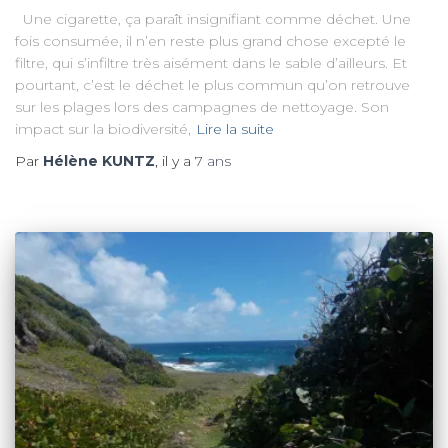
Une cigarette, ça paraît insignifiant comme déchet. Une
fois consumée, il n’en reste plus grand chose excepté le
filtre, qui s’infiltre très aisément dans le sable d’ailleurs. Et
pourtant, c’est le déchet le plus commun qu’on retrouve
sur les plages lors des campagnes de nettoyage. Son
impact sur la biodiversité,
Lire la suite
Par
Hélène KUNTZ
, il y a
7 ans