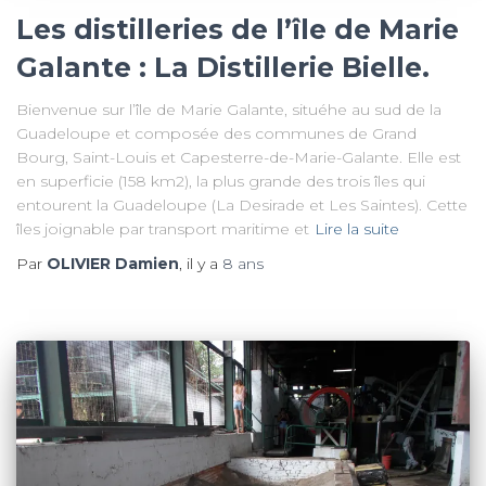
Les distilleries de l’île de Marie
Galante : La Distillerie Bielle.
Bienvenue sur l’île de Marie Galante, situéhe au sud de la
Guadeloupe et composée des communes de Grand
Bourg, Saint-Louis et Capesterre-de-Marie-Galante. Elle est
en superficie (158 km2), la plus grande des trois îles qui
entourent la Guadeloupe (La Desirade et Les Saintes). Cette
îles joignable par transport maritime et
Lire la suite
Par
OLIVIER Damien
, il y a
8 ans