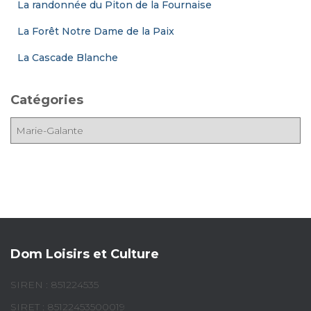
La randonnée du Piton de la Fournaise
La Forêt Notre Dame de la Paix
La Cascade Blanche
Catégories
C
a
t
é
g
o
r
i
e
Dom Loisirs et Culture
s
SIREN : 851224535
SIRET : 85122453500019