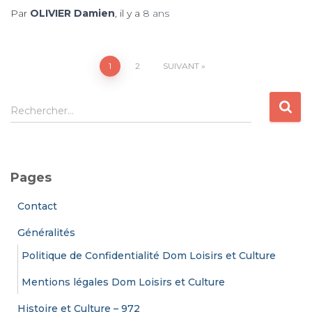
Par
OLIVIER Damien
, il y a
8 ans
Pagination
1
2
SUIVANT
des
R
Rechercher…
e
publications
c
h
e
Pages
r
c
Contact
h
e
Généralités
r
Politique de Confidentialité Dom Loisirs et Culture
:
Mentions légales Dom Loisirs et Culture
Histoire et Culture – 972