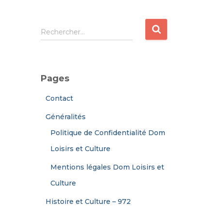
R
Rechercher…
e
c
h
e
Pages
r
c
Contact
h
e
Généralités
r
Politique de Confidentialité Dom
:
Loisirs et Culture
Mentions légales Dom Loisirs et
Culture
Histoire et Culture – 972