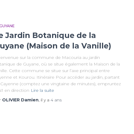
 GUYANE
e Jardin Botanique de la
uyane (Maison de la Vanille)
envenue sur la commune de Macouria au jardin
tanique de Guyane, où se situe également la Maison de la
ille. Cette commune se situe sur l’axe principal entre
enne et Kourou. Itinéraire Pour accéder au jardin, partant
 Cayenne (comptez une vingtaine de minutes), empruntez
N1 en direction
Lire la suite
r
OLIVIER Damien
, il y a
4 ans