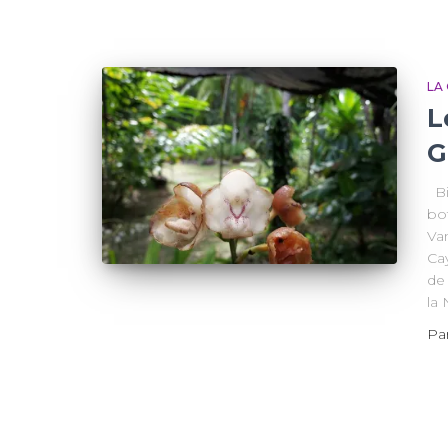
LA
L
G
Bi
bo
Van
Cay
de
la 
Pa