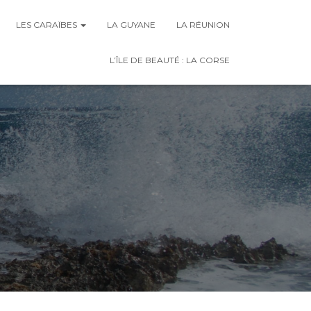
LES CARAÏBES
LA GUYANE
LA RÉUNION
L’ÎLE DE BEAUTÉ : LA CORSE