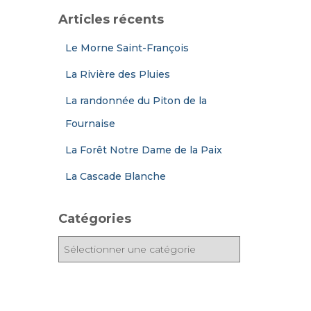
Articles récents
Le Morne Saint-François
La Rivière des Pluies
La randonnée du Piton de la
Fournaise
La Forêt Notre Dame de la Paix
La Cascade Blanche
Catégories
C
a
t
é
g