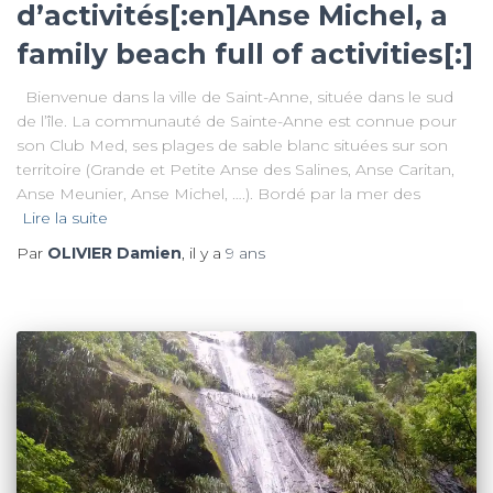
d’activités[:en]Anse Michel, a
family beach full of activities[:]
Bienvenue dans la ville de Saint-Anne, située dans le sud
de l’île. La communauté de Sainte-Anne est connue pour
son Club Med, ses plages de sable blanc situées sur son
territoire (Grande et Petite Anse des Salines, Anse Caritan,
Anse Meunier, Anse Michel, ….). Bordé par la mer des
Lire la suite
Par
OLIVIER Damien
, il y a
9 ans