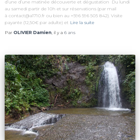
d’une d’une matinée découverte et dégustation Du lundi
au samedi partir de 10h et sur réservations (par mail
à contact@a1710.fr ou bien au +596 596 505 842). Visite
payante (12,50€ par adulte) et
Lire la suite
Par
OLIVIER Damien
, il y a
6 ans