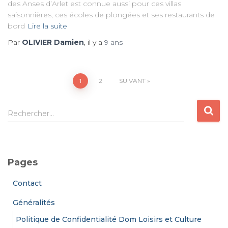
des Anses d’Arlet est connue aussi pour ces villas
saisonnières, ces écoles de plongées et ses restaurants de
bord
Lire la suite
Par
OLIVIER Damien
, il y a
9 ans
Pagination
1
2
SUIVANT
des
R
Rechercher…
e
publications
c
h
e
Pages
r
c
Contact
h
e
Généralités
r
Politique de Confidentialité Dom Loisirs et Culture