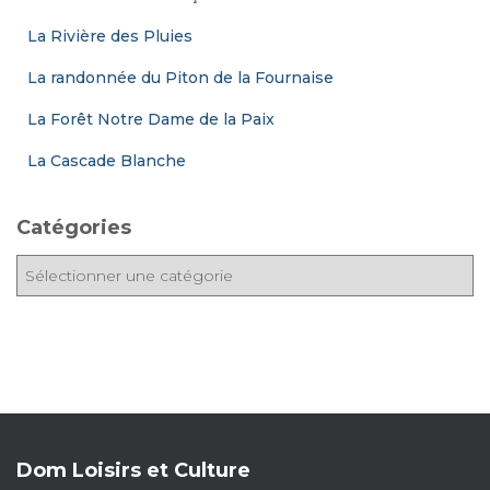
La Rivière des Pluies
La randonnée du Piton de la Fournaise
La Forêt Notre Dame de la Paix
La Cascade Blanche
Catégories
C
a
t
é
g
o
r
i
e
Dom Loisirs et Culture
s