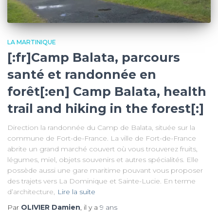
LA MARTINIQUE
[:fr]Camp Balata, parcours
santé et randonnée en
forêt[:en] Camp Balata, health
trail and hiking in the forest[:]
Direction la randonnée du Camp de Balata, située sur la
commune de Fort-de-France. La ville de Fort-de-France
abrite un grand marché couvert où vous trouverez fruits,
légumes, miel, objets souvenirs et autres spécialités. Elle
possède aussi une gare maritime pouvant vous proposer
des trajets vers La Dominique et Sainte-Lucie. En terme
d’architecture,
Lire la suite
Par
OLIVIER Damien
, il y a
9 ans