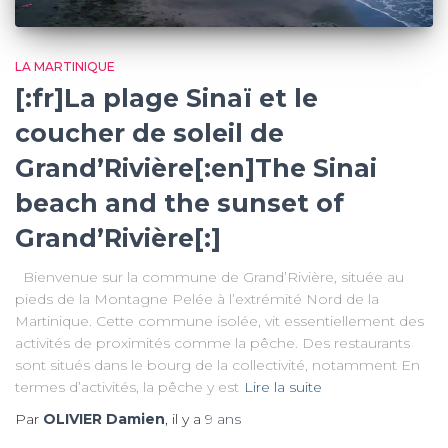
LA MARTINIQUE
[:fr]La plage Sinaï et le
coucher de soleil de
Grand’Rivière[:en]The Sinai
beach and the sunset of
Grand’Rivière[:]
Bienvenue sur la commune de Grand’Rivière, située au
pieds de la Montagne Pelée à l’extrémité Nord de la
Martinique. Cette commune isolée, vit essentiellement des
activités de proximités comme la pêche. Des restaurants
sont situés dans le bourg de la collectivité, notamment En
termes d’activités, la pêche y est
Lire la suite
Par
OLIVIER Damien
, il y a
9 ans