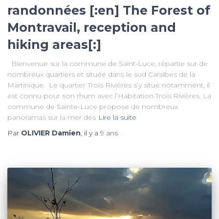
randonnées [:en] The Forest of
Montravail, reception and
hiking areas[:]
Bienvenue sur la commune de Saint-Luce, répartie sur de
nombreux quartiers et située dans le sud Caraïbes de la
Martinique. Le quartier Trois Rivières s’y situe notamment, il
est connu pour son rhum avec l’Habitation Trois Rivières. La
commune de Sainte-Luce propose de nombreux
panoramas sur la mer des
Lire la suite
Par
OLIVIER Damien
, il y a
9 ans