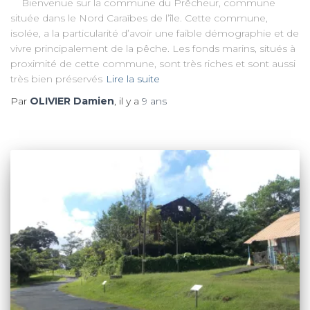
Bienvenue sur la commune du Prêcheur, commune
située dans le Nord Caraïbes de l’île. Cette commune,
isolée, a la particularité d’avoir une faible démographie et de
vivre principalement de la pêche. Les fonds marins, situés à
proximité de cette commune, sont très riches et sont aussi
très bien préservés
Lire la suite
Par
OLIVIER Damien
, il y a
9 ans