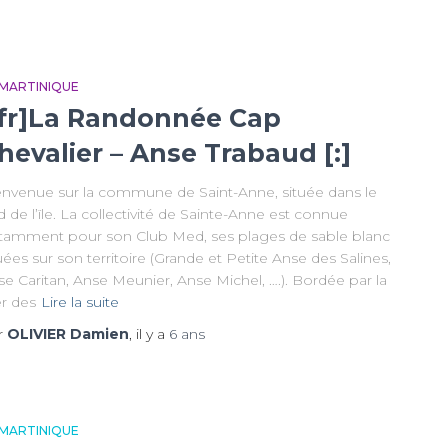
 MARTINIQUE
:fr]La Randonnée Cap
hevalier – Anse Trabaud [:]
envenue sur la commune de Saint-Anne, située dans le
 de l’ïle. La collectivité de Sainte-Anne est connue
tamment pour son Club Med, ses plages de sable blanc
uées sur son territoire (Grande et Petite Anse des Salines,
e Caritan, Anse Meunier, Anse Michel, ….). Bordée par la
r des
Lire la suite
r
OLIVIER Damien
, il y a
6 ans
 MARTINIQUE