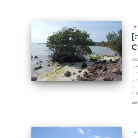
LA
[
C
Bi
Sud
no
sit
Ans
Me
Pa
LA