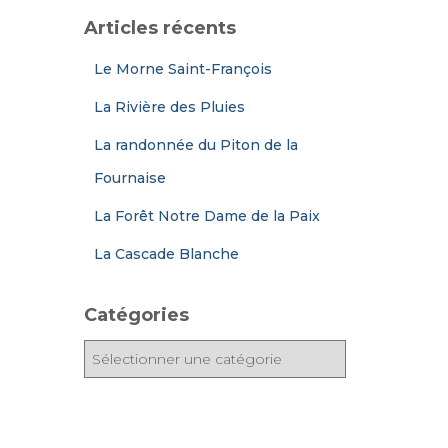
Articles récents
Le Morne Saint-François
La Rivière des Pluies
La randonnée du Piton de la
Fournaise
La Forêt Notre Dame de la Paix
La Cascade Blanche
Catégories
C
a
t
é
g