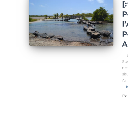
[
P
l
P
A
Bi
Sud
no
sit
Ans
Li
Pa