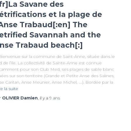
:fr]La Savane des
étrifications et la plage de
’Anse Trabaud[:en] The
etrified Savannah and the
nse Trabaud beach[:]
envenue sur la commune de Saint-Anne, située dans le
 de l’ïle. La collectivité de Sainte-Anne est connue
tamment pour son Club Med, ses plages de sable blanc
uées sur son territoire (Grande et Petite Anse des Salines,
e Caritan, Anse Meunier, Anse Michel, ….). Bordée par la
re la suite
r
OLIVIER Damien
, il y a
9 ans