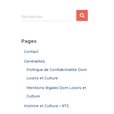
R
Rechercher…
e
c
h
e
Pages
r
c
Contact
h
e
Généralités
r
Politique de Confidentialité Dom
:
Loisirs et Culture
Mentions légales Dom Loisirs et
Culture
Histoire et Culture – 972